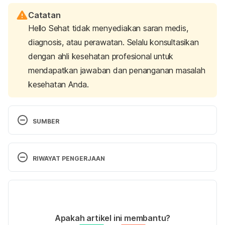
Catatan
Hello Sehat tidak menyediakan saran medis,
diagnosis, atau perawatan. Selalu konsultasikan
dengan ahli kesehatan profesional untuk
mendapatkan jawaban dan penanganan masalah
kesehatan Anda.
SUMBER
Your Menstrual Cycle. (2024). Retrieved 5 August 
2025, from 
RIWAYAT PENGERJAAN
https://www.womenshealth.gov/menstrual-
cycle/your-menstrual-cycle
Versi Terbaru
PMS and Insomnia. (2025). Retrieved 5 August 
24/08/2025
2025, from 
Ditulis oleh 
Ihda Fadila
Apakah artikel ini membantu?
https://www.sleepfoundation.org/insomnia/pms-