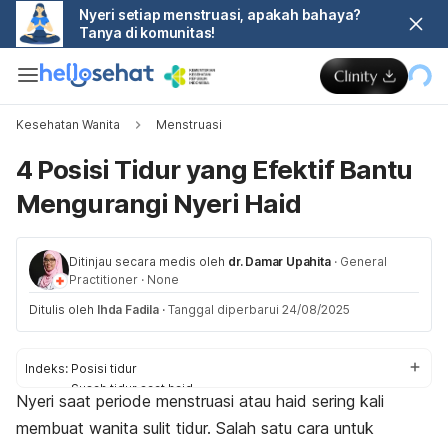
Nyeri setiap menstruasi, apakah bahaya?
Tanya di komunitas!
Kesehatan Wanita
Menstruasi
4 Posisi Tidur yang Efektif Bantu
Mengurangi Nyeri Haid
Ditinjau secara medis oleh
dr. Damar Upahita
·
General
Practitioner
·
None
Ditulis oleh
Ihda Fadila
·
Tanggal diperbarui 24/08/2025
Indeks:
Posisi tidur
Susah tidur saat haid
Nyeri saat periode menstruasi atau haid sering kali
Cara mengurangi nyeri haid
membuat wanita sulit tidur. Salah satu cara untuk