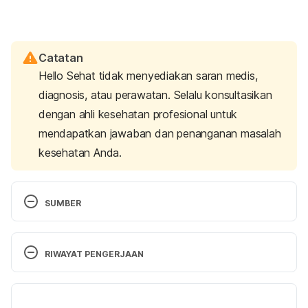
Catatan
Hello Sehat tidak menyediakan saran medis,
diagnosis, atau perawatan. Selalu konsultasikan
dengan ahli kesehatan profesional untuk
mendapatkan jawaban dan penanganan masalah
kesehatan Anda.
SUMBER
Vaginal Yeast Infection: Causes, Symptoms & 
Treatment. (2023). Retrieved 28 August 2025, from
RIWAYAT PENGERJAAN
https://my.clevelandclinic.org/health/diseases/5019
-vaginal-yeast-infection
Versi Terbaru