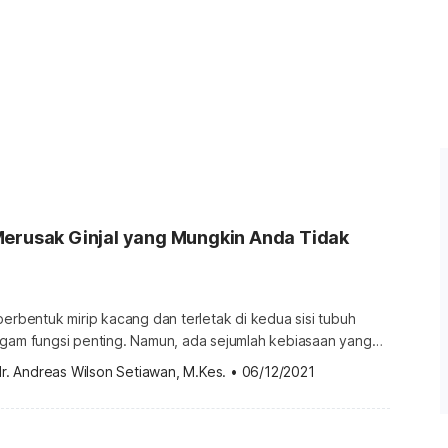
Merusak Ginjal yang Mungkin Anda Tidak
berbentuk mirip kacang dan terletak di kedua sisi tubuh
agam fungsi penting. Namun, ada sejumlah kebiasaan yang
al yang perlu Anda waspadai. Berbagai kebiasaan yang bisa
r. Andreas Wilson Setiawan, M.Kes.
•
06/12/2021
jal memiliki sejumlah peranan penting bagi tubuh Anda, salah
hkan darah dari limbah metabolisme dan membuangnya
urine. Apabila organ ini tidak […]