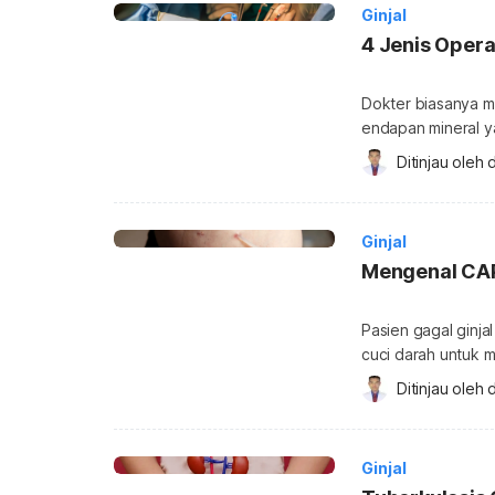
Ginjal
4 Jenis Opera
Dokter biasanya m
endapan mineral y
atau saluran kemih
Ditinjau oleh 
d
untuk batu ginjal,
keparahan kondisin
batu ginjal adalah
Ginjal
Pasien gagal ginja
cuci darah untuk m
cuci darah yang d
Ditinjau oleh 
d
dan apa saja keun
disebut dialisis 
ketika organ […]
Ginjal