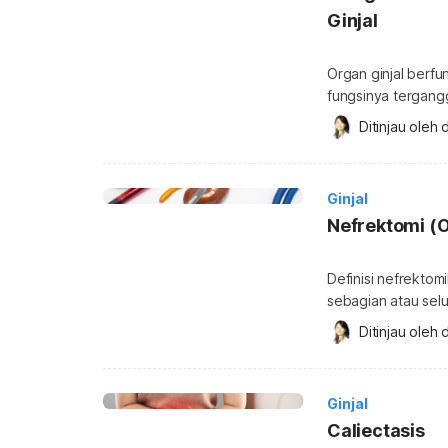
Ginjal
Organ ginjal berfu
fungsinya tergang
cara untuk tahu ap
Ditinjau oleh 
d
dengan melakukan tes cyst
pemeriksaan untuk
tubuh […]
Ginjal
Nefrektomi (O
Definisi nefrekto
sebagian atau selu
menyaring darah d
Ditinjau oleh 
d
urine. Prosedur ne
pada ginjal atau m
dilakukan untuk m
Ginjal
Caliectasis