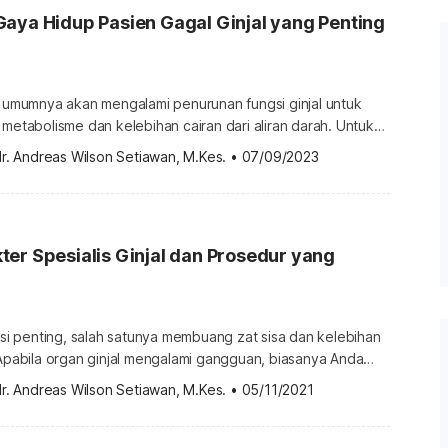
aya Hidup Pasien Gagal Ginjal yang Penting
l umumnya akan mengalami penurunan fungsi ginjal untuk
 metabolisme dan kelebihan cairan dari aliran darah. Untuk
njal, terdapat sejumlah perubahan gaya hidup gagal ginjal
r. Andreas Wilson Setiawan, M.Kes.
•
07/09/2023
akukan. Perubahan gaya hidup untuk pasien gagal ginjal
alah satu organ penting bagi tubuh Anda. Organ ginjal
g zat sisa […]
er Spesialis Ginjal dan Prosedur yang
ngsi penting, salah satunya membuang zat sisa dan kelebihan
 Apabila organ ginjal mengalami gangguan, biasanya Anda
ter spesialis ginjal atau ahli nefrologi. Penyakit dan
r. Andreas Wilson Setiawan, M.Kes.
•
05/11/2021
yang dapat ditangani ahli nefrologi? Apa itu dokter spesialis
ialis ginjal atau ahli nefrologi adalah dokter spesialis
ng […]