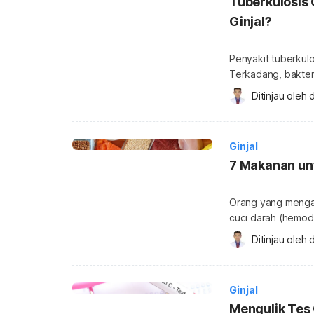
Tuberkulosis
Ginjal?
Penyakit tuberkul
Terkadang, bakter
organ tubuh lainny
Ditinjau oleh 
d
berisiko mengalami TBC ginjal. Seperti halny
ginjal juga bisa mengakibat
ketahui tentang pe
Ginjal
7 Makanan unt
Orang yang mengala
cuci darah (hemodia
biasanya menyara
Ditinjau oleh 
d
ginjal. Dengan banyaknya anjuran dan pantangan yang ada, bagaimana cara
memilih jenis maka
Ginjal
Mengulik Tes