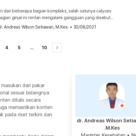
diri dari beberapa bagian kompleks, salah satunya calyces
. Bagian ginjal ini rentan mengalami gangguan yang disebut
. Apa itu caliectasis? Caliectasis adalah suatu kondisi
r. Andreas Wilson Setiawan, M.Kes.
•
30/08/2021
s ginjal (calyces) yang terjadi akibat bagian ini membesar,
menggelembung karena dipenuhi cairan urine. Kaliks ginjal
berbentuk cangkir yang berfungsi menampung […]
4
5
...
10
 masukan dari pakar
ional sesuai bidangnya
ten ditulis secara
 juga memastikan konten
k pada riset terkini dan
dr. Andreas Wilson Seti
M.Kes.
Magister Kesehatan
• N