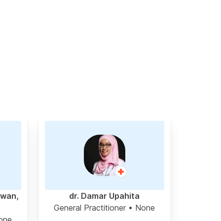
awan,
dr. Damar Upahita
General Practitioner
• None
one