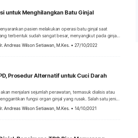
si untuk Menghilangkan Batu Ginjal
enyarankan pasien melakukan operasi batu ginjal saat
ang terbentuk sudah sangat besar, menyangkut pada ginjal
, hingga menimbulkan rasa sakit. Terdapat berbagai operasi
r. Andreas Wilson Setiawan, M.Kes.
•
27/10/2022
 dokter akan menentukan prosedur yang tepat sesuai tingkat
ya. Beragam metode operasi batu ginjal Nefrolitiasis atau
 kondisi terbentuknya endapan keras dalam […]
Mengenal CAPD, Prosedur Alternatif untuk Cuci Darah
l akan menjalani sejumlah perawatan, termasuk dialisis atau
enggantikan fungsi organ ginjal yang rusak. Salah satu jenis
apat pasien lakukan adalah CAPD. Bagaimana proses CAPD
r. Andreas Wilson Setiawan, M.Kes.
•
14/10/2021
tungannya? Apa itu CAPD? Prosedur cuci darah atau juga
adalah prosedur untuk membersihkan darah yang Anda lakukan