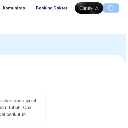
Komunitas
Booking Dokter
salah pada ginjal
am tubuh. Cari
l berikut ini.