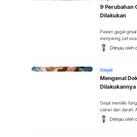
9 Perubahan G
Dilakukan
Pasien gagal ginja
menyaring zat sisa
menjaga kondisi gi
Ditinjau oleh 
d
yang perlu Anda l
Ginjal merupakan s
membantu menyarin
Ginjal
Mengenal Dokt
Dilakukannya
Ginjal memiliki fu
cairan dari darah.
akan dirujuk ke dok
Ditinjau oleh 
d
prosedur apa saja 
ginjal? Dokter spes
penyakit dalam ya