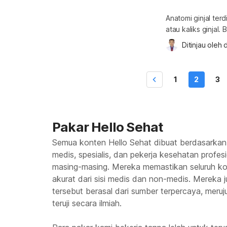
Anatomi ginjal ter
atau kaliks ginjal
sebagai caliectasis
Ditinjau oleh 
d
kelainan pada kalik
membengkak, atau 
merupakan ruang 
1
2
3
Pakar Hello Sehat
Semua konten Hello Sehat dibuat berdasarkan
medis, spesialis, dan pekerja kesehatan profes
masing-masing. Mereka memastikan seluruh kon
akurat dari sisi medis dan non-medis. Mereka
tersebut berasal dari sumber terpercaya, meruju
teruji secara ilmiah.