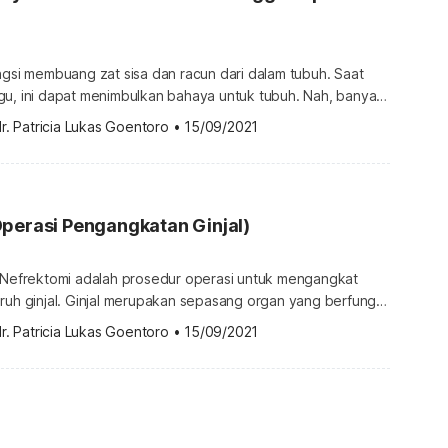
ngsi membuang zat sisa dan racun dari dalam tubuh. Saat
gu, ini dapat menimbulkan bahaya untuk tubuh. Nah, banyak
akah ginjal masih berfungsi dengan baik, salah satunya
r. Patricia Lukas Goentoro
•
15/09/2021
atin C. Apa itu tes cystatin C? Tes cystatin C adalah
 mengetahui seberapa banyak kadar cystatin C dalam
perasi Pengangkatan Ginjal)
miNefrektomi adalah prosedur operasi untuk mengangkat
ruh ginjal. Ginjal merupakan sepasang organ yang berfungsi
an membuang zat yang tidak lagi dibutuhkan tubuh melalui
r. Patricia Lukas Goentoro
•
15/09/2021
frektomi biasanya dilakukan untuk mengangkat tumor jinak
engobati kanker ginjal. Pada kasus tertentu, prosedur ini
engangkat ginjal yang mengalami kerusakan parah […]