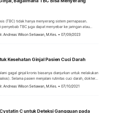
 Ginjal, Bagaimana TBC Bisa Menyerang
osis (TBC) tidak hanya menyerang sistem pernapasan.
i penyebab TBC juga dapat menyebar ke jaringan atau
a. Jika infeksi menyebar ke sistem perkemihan, pasien
r. Andreas Wilson Setiawan, M.Kes.
•
07/09/2023
a tuberkulosis paru, TBC pada
kan berbagai komplikasi. Apa saja yang harus Anda
nyakit ini? Berikut penjelasan selengkapnya. Apa […]
uk Kesehatan Ginjal Pasien Cuci Darah
mi gagal ginjal kronis biasanya dianjurkan untuk melakukan
lisis). Selama pasien menjalani rutinitas cuci darah, dokter
nkan konsumsi makanan tertentu untuk menjaga kesehatan
r. Andreas Wilson Setiawan, M.Kes.
•
07/10/2021
nan terbaik untuk ginjal Anda? Simak ulasannya berikut ini.
Prinsip pemilihan makanan untuk pasien cuci darah Menurut National […]
 Cystatin C untuk Deteksi Gangguan pada