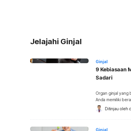
Jelajahi Ginjal
Ginjal
9 Kebiasaan 
Sadari
Organ ginjal yang 
Anda memiliki ber
bisa merusak ginj
Ditinjau oleh 
d
merusak ginjal Gin
satunya membersi
melalui 
Ginjal