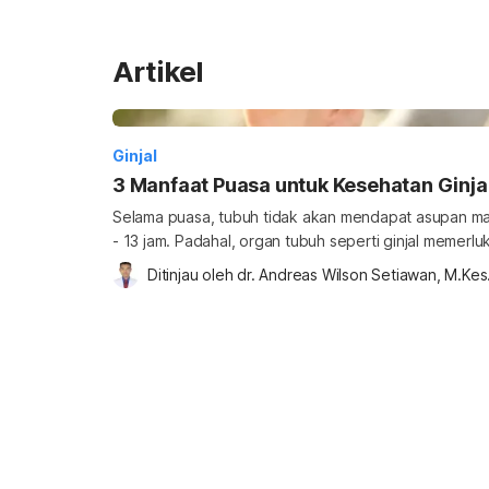
Artikel
Ginjal
3 Manfaat Puasa untuk Kesehatan Ginjal
Selama puasa, tubuh tidak akan mendapat asupan m
- 13 jam. Padahal, organ tubuh seperti ginjal memerl
berfungsi. Lantas, adakah manfaat puasa untuk ginj
Ditinjau oleh 
dr. Andreas Wilson Setiawan, M.Kes
pada pasien penyakit ginjal? Berikut ini penjelasan manfaat puasa untuk ginjal dan
panduan singkat berpuasa bagi pasien penyakit ginja