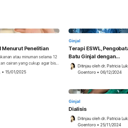
Ginjal
 Menurut Penelitian
Terapi ESWL, Pengobat
Batu Ginjal dengan
akanan atau minuman selama 12
ukan cairan yang cukup agar bisa
Gelombang Kejut
Ditinjau oleh 
dr. Patricia Luk
al dan bagaimana pengaruhnya
.
•
15/01/2025
Goentoro
•
06/12/2024
l. Manfaat puasa […]
Ginjal
Dialisis
Ditinjau oleh 
dr. Patricia Luk
Goentoro
•
25/11/2024