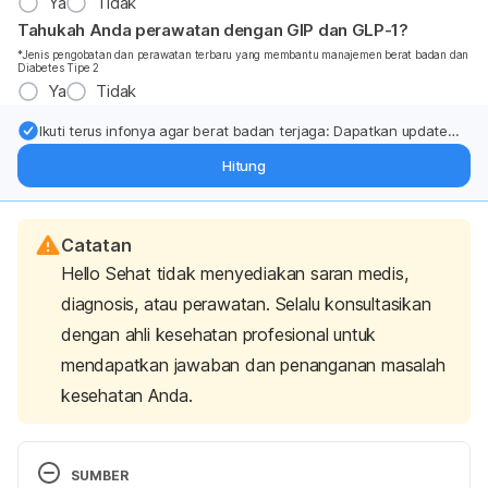
Ya
Tidak
Tahukah Anda perawatan dengan GIP dan GLP-1?
*Jenis pengobatan dan perawatan terbaru yang membantu manajemen berat badan dan
Diabetes Tipe 2
Ya
Tidak
Ikuti terus infonya agar berat badan terjaga: Dapatkan update
dari pakar mengenai dukungan dan perawatan berat badan
Hitung
langsung ke inbox Anda.
Catatan
Hello Sehat tidak menyediakan saran medis,
diagnosis, atau perawatan. Selalu konsultasikan
dengan ahli kesehatan profesional untuk
mendapatkan jawaban dan penanganan masalah
kesehatan Anda.
SUMBER