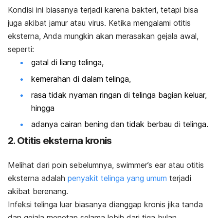
Kondisi ini biasanya terjadi karena bakteri, tetapi bisa
juga akibat jamur atau virus. Ketika mengalami otitis
eksterna, Anda mungkin akan merasakan gejala awal,
seperti:
gatal di liang telinga,
kemerahan di dalam telinga,
rasa tidak nyaman ringan di telinga bagian keluar,
hingga
adanya cairan bening dan tidak berbau di telinga.
2. Otitis eksterna kronis
Melihat dari poin sebelumnya,
s
wimmer’s ear
atau otitis
eksterna adalah
penyakit telinga yang umum
terjadi
akibat berenang.
Infeksi telinga luar biasanya dianggap kronis jika tanda
dan gejala menetap selama lebih dari tiga bulan.