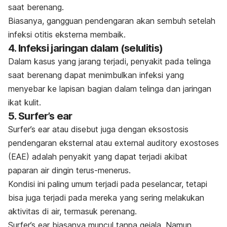
saat berenang.
Biasanya, gangguan pendengaran akan sembuh setelah
infeksi otitis eksterna membaik.
4. Infeksi jaringan dalam (selulitis)
Dalam kasus yang jarang terjadi, penyakit pada telinga
saat berenang dapat menimbulkan infeksi yang
menyebar ke lapisan bagian dalam telinga dan jaringan
ikat kulit.
5.
Surfer’s ear
Surfer’s ear
atau disebut juga dengan eksostosis
pendengaran eksternal atau
external auditory exostoses
(EAE) adalah penyakit yang dapat terjadi akibat
paparan air dingin terus-menerus.
Kondisi ini paling umum terjadi pada peselancar, tetapi
bisa juga terjadi pada mereka yang sering melakukan
aktivitas di air, termasuk perenang.
Surfer’s ear
biasanya muncul tanpa gejala. Namun,