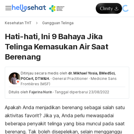
Kesehatan THT
Gangguan Telinga
Hati-hati, Ini 9 Bahaya Jika
Telinga Kemasukan Air Saat
Berenang
Ditinjau secara medis oleh
dr. Mikhael Yosia, BMedSci,
PGCert, DTM&H.
·
General Practitioner
·
Medicine Sans
Frontières (MSF)
Ditulis oleh
Fajarina Nurin
·
Tanggal diperbarui 23/08/2022
Apakah Anda menjadikan berenang sebagai salah satu
aktivitas favorit? Jika ya, Anda perlu mewaspadai
beberapa penyakit telinga yang bisa muncul pada saat
berenang. Tak boleh disepelekan, selain mengganggu