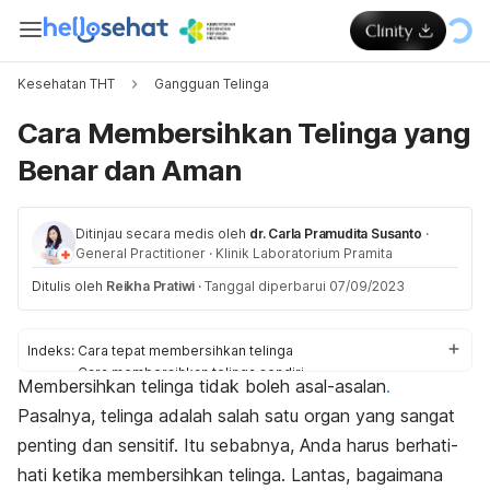
Kesehatan THT
Gangguan Telinga
Cara Membersihkan Telinga yang
Benar dan Aman
Ditinjau secara medis oleh
dr. Carla Pramudita Susanto
·
General Practitioner
·
Klinik Laboratorium Pramita
Ditulis oleh
Reikha Pratiwi
·
Tanggal diperbarui 07/09/2023
Indeks:
Cara tepat membersihkan telinga
Cara membersihkan telinga sendiri
Membersihkan telinga tidak boleh asal-asalan
.
Cara tidak tepat membersihkan telinga
Pasalnya, telinga adalah salah satu organ yang sangat
penting dan sensitif. Itu sebabnya, Anda harus berhati-
hati ketika membersihkan telinga. Lantas, bagaimana