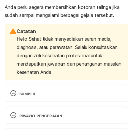
Anda perlu segera membersihkan kotoran telinga jika
sudah sampai mengalami berbagai gejala tersebut.
Catatan
Hello Sehat tidak menyediakan saran medis,
diagnosis, atau perawatan. Selalu konsultasikan
dengan ahli kesehatan profesional untuk
mendapatkan jawaban dan penanganan masalah
kesehatan Anda.
SUMBER
Earwax Removal: How to Safely Remove It At 
Home. (2021). Retrieved 15 March 2023, from 
RIWAYAT PENGERJAAN
https://health.clevelandclinic.org/ear-wax-removal-
101-the-best-and-safest-ways-to-clear-clogged-
Versi Terbaru