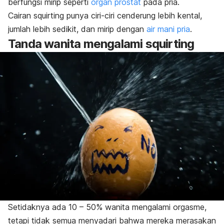
berfungsi mirip seperti
organ prostat
pada pria.
Cairan
squirting
punya ciri-ciri cenderung lebih kental,
jumlah lebih sedikit, dan mirip dengan
air mani pria
.
Tanda wanita mengalami
squirting
Setidaknya ada 10 – 50% wanita mengalami orgasme,
tetapi tidak semua menyadari bahwa mereka merasakan