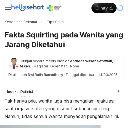
Kesehatan Seksual
Tips Seks
Fakta Squirting pada Wanita yang
Jarang Diketahui
Ditinjau secara medis oleh
dr. Andreas Wilson Setiawan,
M.Kes.
·
Magister Kesehatan
·
None
Ditulis oleh
Dwi Ratih Ramadhany
·
Tanggal diperbarui 14/03/2025
Indeks:
Definisi
Tanda
Tak hanya pria, wanita juga bisa mengalami
ejakulasi
Fakta dan mitos
saat orgasme atau yang disebut sebagai
squirting
.
Cara aman melakukan
Namun, tidak semua wanita menyadari pengalaman ini.