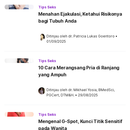
Tips Seks
Menahan Ejakulasi, Ketahui Risikonya
bagi Tubuh Anda
Ditinjau oleh 
dr. Patricia Lukas Goentoro
•
01/09/2025
Tips Seks
10 Cara Merangsang Pria di Ranjang
yang Ampuh
Ditinjau oleh 
dr. Mikhael Yosia, BMedSci, 
PGCert, DTM&H.
•
29/08/2025
Tips Seks
Mengenal G-Spot, Kunci Titik Sensitif
pada Wanita