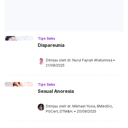
Tips Seks
Dispareunia
Ditinjau oleh 
dr. Nurul Fajriah Afiatunnisa
•
21/08/2025
Tips Seks
Sexual Anorexia
Ditinjau oleh 
dr. Mikhael Yosia, BMedSci, 
PGCert, DTM&H.
•
20/08/2025