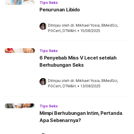
Tips Seks
Penurunan Libido
Ditinjau oleh 
dr. Mikhael Yosia, BMedSci, 
PGCert, DTM&H.
•
15/08/2025
Tips Seks
6 Penyebab Miss V Lecet setelah
Berhubungan Seks
Ditinjau oleh 
dr. Mikhael Yosia, BMedSci, 
PGCert, DTM&H.
•
13/08/2025
Tips Seks
Mimpi Berhubungan Intim, Pertanda
Apa Sebenarnya?