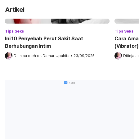
Artikel
Tips Seks
Tips Seks
Ini 10 Penyebab Perut Sakit Saat
Cara Ama
Berhubungan Intim
(Vibrator)
Ditinjau oleh 
dr. Damar Upahita
•
23/09/2025
Ditinjau 
Iklan