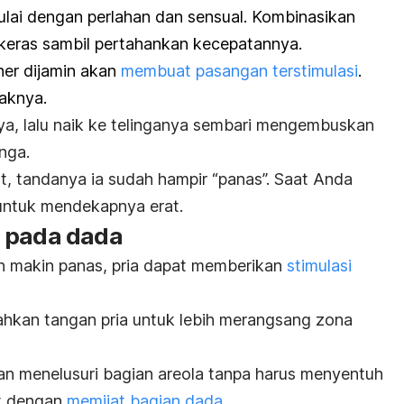
ulai dengan perlahan dan sensual. Kombinasikan
keras sambil pertahankan kecepatannya.
her dijamin akan
membuat pasangan terstimulasi
.
daknya.
nya, lalu naik ke telinganya sembari mengembuskan
nga.
t, tandanya ia sudah hampir “panas”. Saat Anda
 untuk mendekapnya erat.
g pada dada
n makin panas, pria dapat memberikan
stimulasi
ahkan tangan pria untuk lebih merangsang zona
gan menelusuri bagian areola tanpa harus menyentuh
ut dengan
memijat bagian dada
.