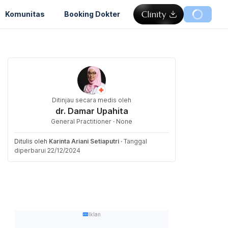
Komunitas
Booking Dokter
Ditinjau secara medis oleh
dr. Damar Upahita
General Practitioner · None
Ditulis oleh
Karinta Ariani Setiaputri
·
Tanggal
diperbarui 22/12/2024
Iklan