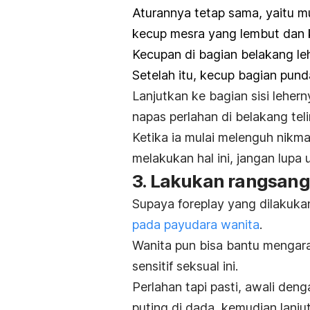
Aturannya tetap sama, yaitu m
kecup mesra yang lembut dan 
Kecupan di bagian belakang le
Setelah itu, kecup bagian pun
Lanjutkan ke bagian sisi leher
napas perlahan di belakang teli
Ketika ia mulai melenguh nikma
melakukan hal ini, jangan lupa
3. Lakukan rangsan
Supaya
foreplay
yang dilakuka
pada payudara wanita
.
Wanita pun bisa bantu mengar
sensitif seksual ini.
Perlahan tapi pasti, awali den
puting di dada, kemudian lanj