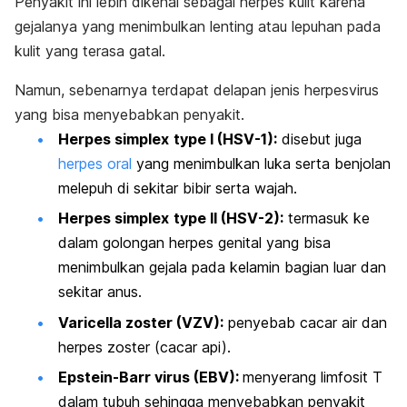
Penyakit ini lebih dikenal sebagai herpes kulit karena
gejalanya yang menimbulkan lenting atau lepuhan pada
kulit yang terasa gatal.
Namun, sebenarnya terdapat delapan jenis
herpesvirus
yang bisa menyebabkan penyakit.
Herpes simplex
type
I (HSV-1):
disebut juga
herpes oral
yang menimbulkan luka serta benjolan
melepuh di sekitar bibir serta wajah.
Herpes simplex
type
II (HSV-2):
termasuk ke
dalam golongan herpes genital yang bisa
menimbulkan gejala pada kelamin bagian luar dan
sekitar anus.
Varicella zoster
(VZV):
penyebab cacar air dan
herpes zoster (cacar api).
Epstein-Barr virus
(EBV):
menyerang limfosit T
dalam tubuh sehingga menyebabkan penyakit