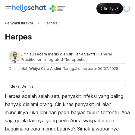
Penyakit Infeksi
Herpes
Herpes
Ditinjau secara medis oleh
dr. Tania Savitri
·
General
Practitioner
·
Integrated Therapeutic
Ditulis oleh
Widya Citra Andini
·
Tanggal diperbarui 09/07/2025
Indeks:
Definisi
Gejala
Herpes adalah salah satu penyakit infeksi yang paling
Penyebab
banyak dialami orang. Ciri khas penyakit ini ialah
Faktor risiko
Diagnosis
munculnya luka lepuhan pada bagian tubuh tertentu. Apa
Pengobatan
saja gejala lainnya yang perlu Anda waspadai dan
Pencegahan
bagaimana cara mengobatinya? Simak jawabannya