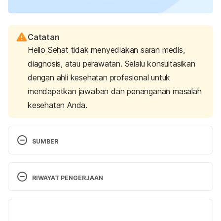
Catatan
Hello Sehat tidak menyediakan saran medis,
diagnosis, atau perawatan. Selalu konsultasikan
dengan ahli kesehatan profesional untuk
mendapatkan jawaban dan penanganan masalah
kesehatan Anda.
SUMBER
Herpes
. (2023). American Academy of Family 
Physicians. Retrieved July 4, 2025, from 
RIWAYAT PENGERJAAN
https://familydoctor.org/condition/herpes/
Versi Terbaru
About chickenpox.
 (2022). U.S. Centers for Disease 
Control and Prevention. Retrieved July 4, 2025, 
09/07/2025