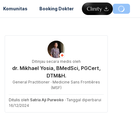
Komunitas
Booking Dokter
Ditinjau secara medis oleh
dr. Mikhael Yosia, BMedSci, PGCert,
DTM&H.
General Practitioner · Medicine Sans Frontières
(MSF)
Ditulis oleh
Satria Aji Purwoko
·
Tanggal diperbarui
16/12/2024