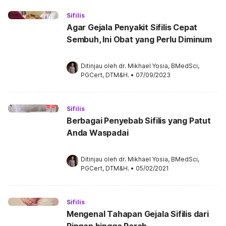
Sifilis
Agar Gejala Penyakit Sifilis Cepat
Sembuh, Ini Obat yang Perlu Diminum
Ditinjau oleh 
dr. Mikhael Yosia, BMedSci, 
PGCert, DTM&H.
•
07/09/2023
Sifilis
Berbagai Penyebab Sifilis yang Patut
Anda Waspadai
Ditinjau oleh 
dr. Mikhael Yosia, BMedSci, 
PGCert, DTM&H.
•
05/02/2021
Sifilis
Mengenal Tahapan Gejala Sifilis dari
Ringan hingga Parah