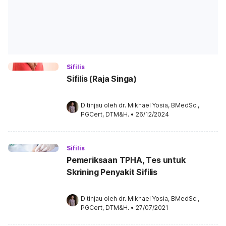
Sifilis
Sifilis (Raja Singa)
Ditinjau oleh 
dr. Mikhael Yosia, BMedSci, 
PGCert, DTM&H.
•
26/12/2024
Sifilis
Pemeriksaan TPHA, Tes untuk
Skrining Penyakit Sifilis
Ditinjau oleh 
dr. Mikhael Yosia, BMedSci, 
PGCert, DTM&H.
•
27/07/2021