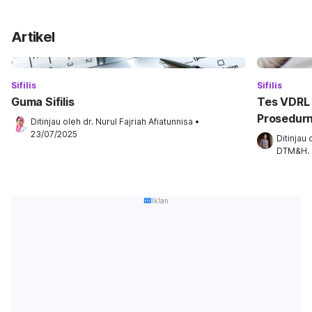
Artikel
Sifilis
Sifilis
Guma Sifilis
Tes VDRL u
Prosedur
Ditinjau oleh 
dr. Nurul Fajriah Afiatunnisa
•
23/07/2025
Ditinjau 
DTM&H.
Iklan