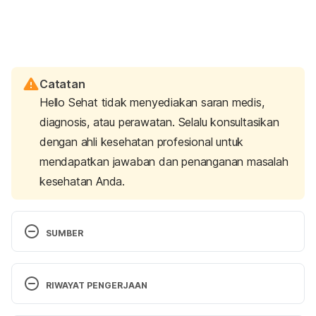
Catatan
Hello Sehat tidak menyediakan saran medis,
diagnosis, atau perawatan. Selalu konsultasikan
dengan ahli kesehatan profesional untuk
mendapatkan jawaban dan penanganan masalah
kesehatan Anda.
SUMBER
STD Facts – Gonorrhea. (2022). Retrieved 18 
March 2024, from 
RIWAYAT PENGERJAAN
https://www.cdc.gov/std/gonorrhea/stdfact-
gonorrhea.htm
Versi Terbaru