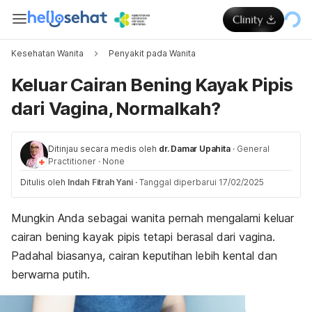
Kesehatan Wanita
Penyakit pada Wanita
Keluar Cairan Bening Kayak Pipis
dari Vagina, Normalkah?
Ditinjau secara medis oleh
dr. Damar Upahita
·
General
Practitioner
·
None
Ditulis oleh
Indah Fitrah Yani
·
Tanggal diperbarui 17/02/2025
Mungkin Anda sebagai wanita pernah mengalami keluar
cairan bening kayak pipis tetapi berasal dari vagina.
Padahal biasanya, cairan keputihan lebih kental dan
berwarna putih.