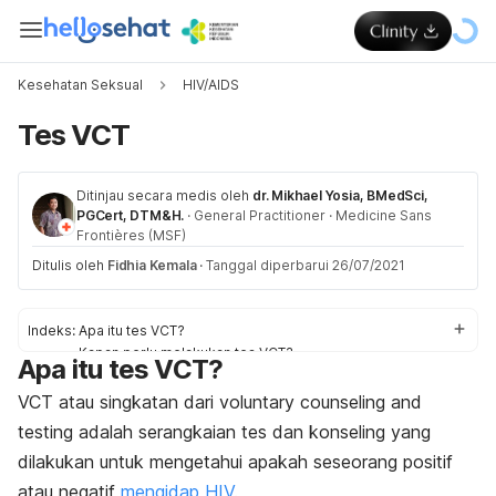
Kesehatan Seksual
HIV/AIDS
Tes VCT
Ditinjau secara medis oleh
dr. Mikhael Yosia, BMedSci,
PGCert, DTM&H.
·
General Practitioner
·
Medicine Sans
Frontières (MSF)
Ditulis oleh
Fidhia Kemala
·
Tanggal diperbarui 26/07/2021
Indeks:
Apa itu tes VCT?
Kapan perlu melakukan tes VCT?
Apa itu tes VCT?
Persiapan sebelum tes VCT
Prosedur tes VCT
VCT atau singkatan dari
voluntary counseling and
Konseling setelah tes
testing
adalah serangkaian tes dan konseling yang
Hasil pemeriksaan VCT
dilakukan untuk mengetahui apakah seseorang positif
atau negatif
mengidap HIV
.