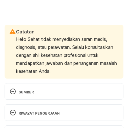
Catatan
Hello Sehat tidak menyediakan saran medis,
diagnosis, atau perawatan. Selalu konsultasikan
dengan ahli kesehatan profesional untuk
mendapatkan jawaban dan penanganan masalah
kesehatan Anda.
SUMBER
Kementerian Kesehatan Republik Indonesia. (2014). 
Peraturan Menteri Kesehatan RI No. 87 Tahun 
RIWAYAT PENGERJAAN
2014 Tentang Pedoman Pengobatan Antiretroviral. 
Retrieved 14 January 2021, from 
Versi Terbaru