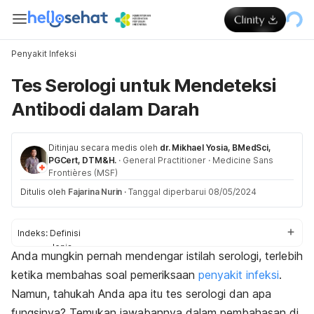
Penyakit Infeksi
Tes Serologi untuk Mendeteksi
Antibodi dalam Darah
Ditinjau secara medis oleh
dr. Mikhael Yosia, BMedSci,
PGCert, DTM&H.
·
General Practitioner
·
Medicine Sans
Frontières (MSF)
Ditulis oleh
Fajarina Nurin
·
Tanggal diperbarui 08/05/2024
Indeks:
Definisi
Jenis
Anda mungkin pernah mendengar istilah serologi, terlebih
Tujuan
ketika membahas soal pemeriksaan
penyakit infeksi
.
Prosedur
Hasil
Namun, tahukah Anda apa itu tes serologi dan apa
fungsinya? Temukan jawabannya dalam pembahasan di