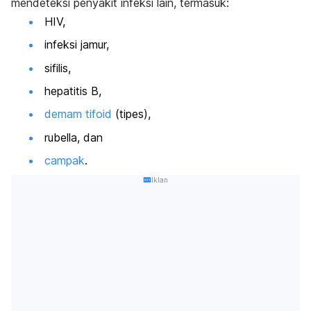
mendeteksi penyakit infeksi lain, termasuk:
HIV,
infeksi jamur
,
sifilis,
hepatitis B,
demam tifoid
(tipes)
,
rubella, dan
campak
.
Iklan