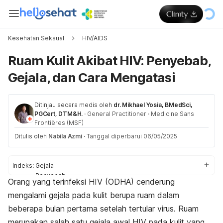
Kesehatan Seksual
HIV/AIDS
Ruam Kulit Akibat HIV: Penyebab,
Gejala, dan Cara Mengatasi
Ditinjau secara medis oleh
dr. Mikhael Yosia, BMedSci,
PGCert, DTM&H.
·
General Practitioner
·
Medicine Sans
Frontières (MSF)
Ditulis oleh
Nabila Azmi
·
Tanggal diperbarui 06/05/2025
Indeks:
Gejala
Penyebab
Orang yang terinfeksi HIV (ODHA) cenderung
Cara mengatasi
mengalami gejala pada kulit berupa ruam dalam
Kapan ke dokter?
beberapa bulan pertama setelah tertular virus.
Ruam
merupakan salah satu gejala awal HIV pada kulit yang