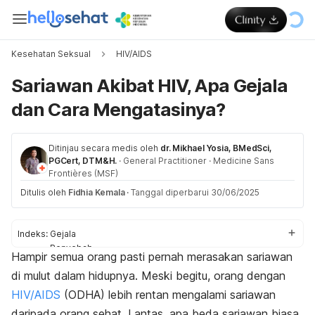
Kesehatan Seksual
HIV/AIDS
Sariawan Akibat HIV, Apa Gejala
dan Cara Mengatasinya?
Ditinjau secara medis oleh
dr. Mikhael Yosia, BMedSci,
PGCert, DTM&H.
·
General Practitioner
·
Medicine Sans
Frontières (MSF)
Ditulis oleh
Fidhia Kemala
·
Tanggal diperbarui 30/06/2025
Indeks:
Gejala
Penyebab
Hampir semua orang pasti pernah merasakan sariawan
Cara mengatasi
di mulut dalam hidupnya. Meski begitu, orang dengan
Cara mencegah
Sariawan bisa menularkan HIV?
HIV/AIDS
(ODHA) lebih rentan mengalami sariawan
daripada orang sehat. Lantas, apa beda sariawan biasa