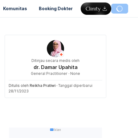
Komunitas
Booking Dokter
Ditinjau secara medis oleh
dr. Damar Upahita
General Practitioner · None
Ditulis oleh
Reikha Pratiwi
·
Tanggal diperbarui
28/11/2023
Iklan