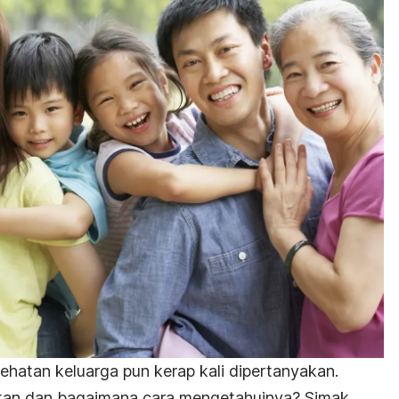
hatan keluarga pun kerap kali dipertanyakan.
tan
dan bagaimana cara mengetahuinya? Simak