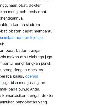
enggunaan obat, dokter
akan mengubah dosis obat
ghentikannya.
babkan karena sindrom
 obat-obatan dapat membantu
urunkan hormon kortisol
buh.
an berat badan dengan
ola makan atau olahraga juga
mbantu menghilangkan punuk
a orang dengan obesitas.
berapa kasus,
operasi
n
juga bisa menghilangkan
emak pada punuk Anda.
 konsultasikan dengan dokter
nemukan pengobatan yang