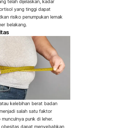
ang telah dijelaskan, kadar
rtisol yang tinggi dapat
tkan risiko penumpukan lemak
eher belakang.
itas
atau kelebihan berat badan
 menjadi salah satu faktor
munculnya punk di leher.
, obesitas dapat menyebabkan