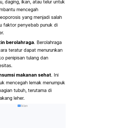
u, daging, ikan, atau telur untuk
mbantu mencegah
eoporosis yang menjadi salah
u faktor penyebab punuk di
er.
tin berolahraga
. Berolahraga
ara teratur dapat menurunkan
iko penipisan tulang dan
sitas.
nsumsi makanan sehat
. Ini
tuk mencegah lemak menumpuk
bagian tubuh, terutama di
akang leher.
Iklan