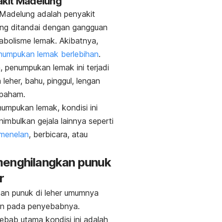
akit Madelung
Madelung adalah penyakit
ang ditandai dengan gangguan
bolisme lemak. Akibatnya,
numpukan lemak berlebihan
.
penumpukan lemak ini terjadi
 leher, bahu, pinggul, lengan
 paham.
numpukan lemak, kondisi ini
imbulkan gejala lainnya seperti
 menelan
, berbicara, atau
.
menghilangkan punuk
r
an punuk di leher umumnya
an pada penyebabnya.
ebab utama kondisi ini adalah