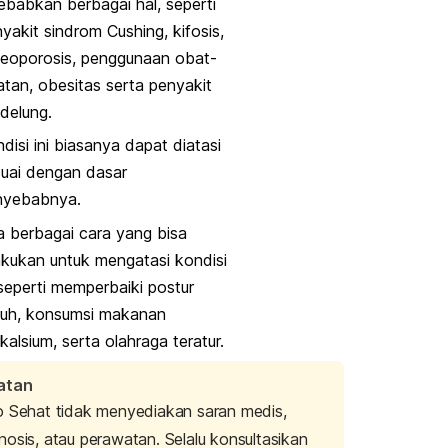
ebabkan berbagai hal, seperti
yakit sindrom Cushing, kifosis,
teoporosis, penggunaan obat-
tan, obesitas serta penyakit
delung.
disi ini biasanya dapat diatasi
uai dengan dasar
nyebabnya.
 berbagai cara yang bisa
akukan untuk mengatasi kondisi
 seperti memperbaiki postur
buh, konsumsi makanan
kalsium, serta olahraga teratur.
atan
o Sehat tidak menyediakan saran medis,
nosis, atau perawatan. Selalu konsultasikan