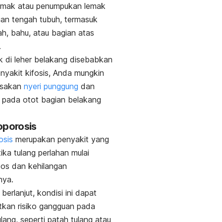
lemak atau penumpukan lemak
an tengah tubuh, termasuk
h, bahu, atau bagian atas
.
k di leher belakang disebabkan
nyakit kifosis, Anda mungkin
asakan
nyeri punggung
dan
 pada otot bagian belakang
oporosis
osis
merupakan penyakit yang
tika tulang perlahan mulai
os dan kehilangan
nya.
 berlanjut, kondisi ini dapat
kan risiko gangguan pada
ulang, seperti patah tulang atau