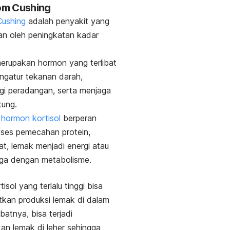
rom Cushing
Cushing
adalah penyakit yang
n oleh peningkatan kadar
merupakan hormon yang terlibat
ngatur tekanan darah,
i peradangan, serta menjaga
tung.
,
hormon kortisol
berperan
ses pemecahan protein,
at, lemak menjadi energi atau
uga dengan metabolisme.
isol yang terlalu tinggi bisa
kan produksi lemak di dalam
batnya, bisa terjadi
n lemak di leher sehingga