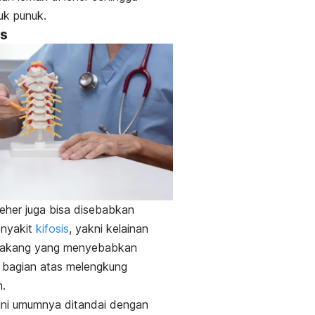
k punuk.
is
leher juga bisa disebabkan
enyakit
kifosis
, yakni kelainan
elakang yang menyebabkan
 bagian atas melengkung
n.
ini umumnya ditandai dengan