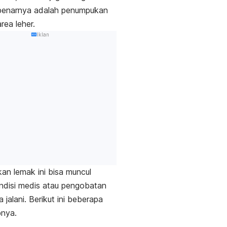
benarnya
adalah penumpukan
rea leher.
Iklan
n lemak ini bisa muncul
ndisi medis atau pengobatan
 jalani.
Berikut ini beberapa
nya.