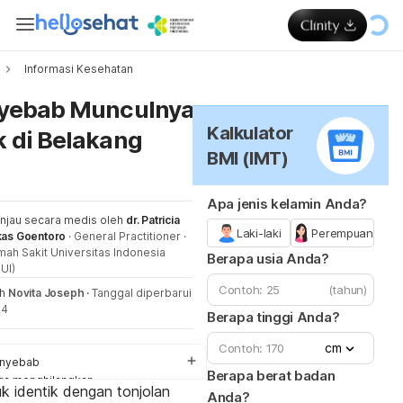
Informasi Kesehatan
Me
nyebab Munculnya
Kalkulator
 di Belakang
BMI (IMT)
Apa jenis kelamin Anda?
injau secara medis oleh
dr. Patricia
Laki-laki
Perempuan
kas Goentoro
·
General Practitioner
·
ah Sakit Universitas Indonesia
Berapa usia Anda?
UI)
(tahun)
eh
Novita Joseph
·
Tanggal diperbarui
24
Berapa tinggi Anda?
cm
nyebab
Berapa berat badan
ra menghilangkan
k identik dengan tonjolan
Anda?
ncegahan