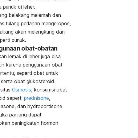
 punuk di leher.
lang belakang melemah dan
as tulang perlahan mengeropos,
elakang akan melengkung dan
eperti punuk.
ggunaan obat-obatan
n lemak di leher juga bisa
an karena penggunaan obat-
rtentu, seperti obat untuk
serta obat glukosteroid.
situs
Osmosis
, konsumsi obat
oid seperti
prednisone
,
hasone
, dan
hydrocortisone
gka panjang dapat
kan peningkatan hormon