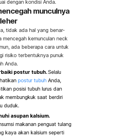
uai dengan kondisi Anda.
mencegah munculnya
leher
a, tidak ada hal yang benar-
sa mencegah kemunculan
neck
mun, ada beberapa cara untuk
i risiko terbentuknya punuk
uh Anda.
rbaiki postur tubuh.
Selalu
rhatikan
postur tubuh
Anda,
tikan posisi tubuh lurus dan
ak membungkuk saat berdiri
u duduk.
nuhi asupan kalsium.
nsumsi
makanan penguat tulang
g kaya akan kalsium seperti