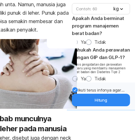
h unta. Namun, manusia juga
kg
liki punuk di leher. Punuk pada
Apakah Anda berminat
bisa semakin membesar dan
program manajemen
asikan penyakit.
berat badan?
Ya
Tidak
Tahukah Anda perawatan
dengan GIP dan GLP-1?
*Jenis pengobatan dan perawatan
terbaru yang membantu manajemen
berat badan dan Diabetes Tipe 2
Ya
Tidak
Ikuti terus infonya agar
berat badan terjaga:
Hitung
Dapatkan update dari
pakar mengenai dukungan
dan perawatan berat
bab munculnya
badan langsung ke inbox
leher pada manusia
Anda.
leher, disebut juga dengan
neck