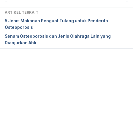
20351968
ARTIKEL TERKAIT
5 Jenis Makanan Penguat Tulang untuk Penderita
Osteoporosis
Osteoporosis. Retrieved 7 September 2020, from 
Senam Osteoporosis dan Jenis Olahraga Lain yang
https://www.healthdirect.gov.au/osteoporosis
Dianjurkan Ahli
https://www.ajmc.com/view/osteoporosis-linked-
Memuat...
to-cardiovascular-cerebrovascular-diseases