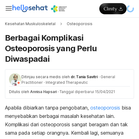
Kesehatan Muskuloskeletal
Osteoporosis
Berbagai Komplikasi
Osteoporosis yang Perlu
Diwaspadai
Ditinjau secara medis oleh
dr. Tania Savitri
·
General
Practitioner
·
Integrated Therapeutic
Ditulis oleh
Annisa Hapsari
·
Tanggal diperbarui 15/04/2021
Apabila dibiarkan tanpa pengobatan,
osteoporosis
bisa
menyebabkan berbagai masalah kesehatan lain.
Komplikasi dari osteoporosis sangat beragam dan tak
sama pada setiap orangnya. Kembali lagi, semuanya