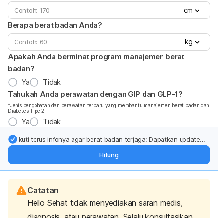
cm
Berapa berat badan Anda?
kg
Apakah Anda berminat program manajemen berat
badan?
Ya
Tidak
Tahukah Anda perawatan dengan GIP dan GLP-1?
*Jenis pengobatan dan perawatan terbaru yang membantu manajemen berat badan dan
Diabetes Tipe 2
Ya
Tidak
Ikuti terus infonya agar berat badan terjaga: Dapatkan update
dari pakar mengenai dukungan dan perawatan berat badan
Hitung
langsung ke inbox Anda.
Catatan
Hello Sehat tidak menyediakan saran medis,
diagnosis, atau perawatan. Selalu konsultasikan