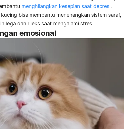
membantu
menghilangkan kesepian saat depresi
.
r kucing bisa membantu menenangkan sistem saraf,
h lega dan rileks saat mengalami stres.
ngan emosional