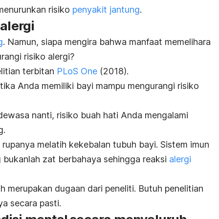
menurunkan risiko
penyakit jantung
.
alergi
g
. Namun, siapa mengira bahwa manfaat memelihara
ngi risiko alergi?
itian terbitan
PLoS One
(2018).
tika Anda memiliki bayi mampu mengurangi risiko
dewasa nanti, risiko buah hati Anda mengalami
g.
i rupanya melatih kekebalan tubuh bayi. Sistem imun
g bukanlah zat berbahaya sehingga reaksi
alergi
ih merupakan dugaan dari peneliti. Butuh penelitian
ya secara pasti.