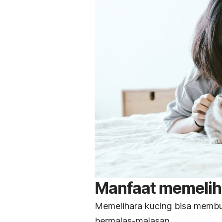
Manfaat memelih
Memelihara kucing bisa membua
bermalas-malasan.