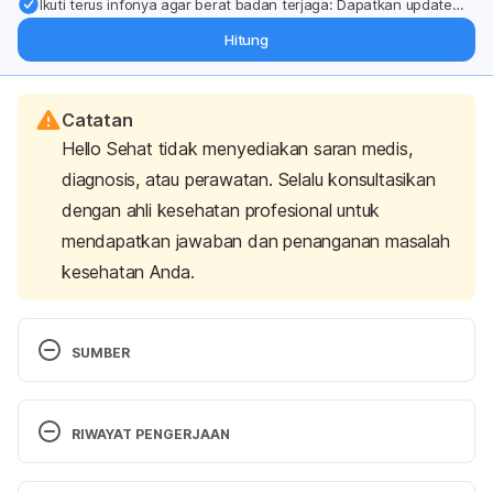
Ikuti terus infonya agar berat badan terjaga: Dapatkan update
dari pakar mengenai dukungan dan perawatan berat badan
Hitung
langsung ke inbox Anda.
Catatan
Hello Sehat tidak menyediakan saran medis,
diagnosis, atau perawatan. Selalu konsultasikan
dengan ahli kesehatan profesional untuk
mendapatkan jawaban dan penanganan masalah
kesehatan Anda.
SUMBER
Exotic Shorthair. (2024). Retrieved 7 May 2024, 
from 
https://www.petmd.com/cat/breeds/exotic-
RIWAYAT PENGERJAAN
shorthair
Versi Terbaru