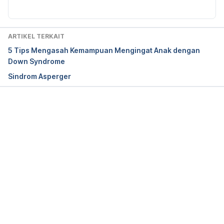
What is Down Syndrome? | National Down 
Syndrome Society. (2020). Retrieved 
17 April 2024,
ARTIKEL TERKAIT
from https://www.ndss.org/about-down-
5 Tips Mengasah Kemampuan Mengingat Anak dengan
syndrome/down-syndrome/
Down Syndrome
Sindrom Asperger
Reference, G. (2020). Down syndrome. Retrieved 
17 April 2024,
 from 
https://ghr.nlm.nih.gov/condition/down-syndrome
Memuat...
Down Syndrome: Trisomy 21 – Causes, Symptoms 
and Risks. (2012). Retrieved 
17 April 2024,
 from 
https://americanpregnancy.org/birth-
defects/down-syndrome/
Hollis, N., Allen, E., Oliver, T., Tinker, S., Druschel, C., 
& Hobbs, C. et al. (2013). Preconception folic acid 
supplementation and risk for chromosome 21 
nondisjunction: A report from the National Down 