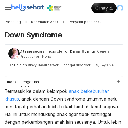
Parenting
Kesehatan Anak
Penyakit pada Anak
Down Syndrome
Ditinjau secara medis oleh
dr. Damar Upahita
·
General
Practitioner
·
None
Ditulis oleh
Risky Candra Swari
·
Tanggal diperbarui 19/04/2024
Indeks:
Pengertian
Gejala
Termasuk ke dalam kelompok
anak berkebutuhan
Penyebab
khusus
, anak dengan
Down syndrome
umumnya perlu
Faktor risiko
Komplikasi
mendapat perhatian lebih terkait tumbuh kembangnya.
Diagnosis
Hal ini untuk mendukung anak
agar tidak tertinggal
Pengobatan
dengan perkembangan anak lain seusianya. Untuk lebih
Pengobatan di rumah