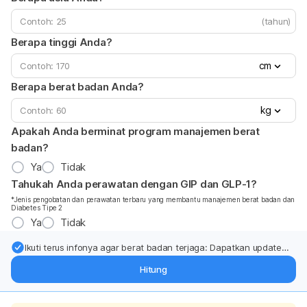
(tahun)
Berapa tinggi Anda?
cm
Berapa berat badan Anda?
kg
Apakah Anda berminat program manajemen berat
badan?
Ya
Tidak
Tahukah Anda perawatan dengan GIP dan GLP-1?
*Jenis pengobatan dan perawatan terbaru yang membantu manajemen berat badan dan
Diabetes Tipe 2
Ya
Tidak
Ikuti terus infonya agar berat badan terjaga: Dapatkan update
dari pakar mengenai dukungan dan perawatan berat badan
Hitung
langsung ke inbox Anda.