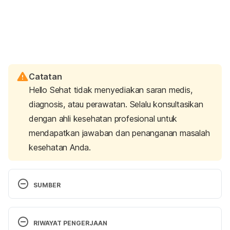
Catatan
Hello Sehat tidak menyediakan saran medis,
diagnosis, atau perawatan. Selalu konsultasikan
dengan ahli kesehatan profesional untuk
mendapatkan jawaban dan penanganan masalah
kesehatan Anda.
SUMBER
Masuk Angin, Penyakit yang Cuma Ada di 
Indonesia. (2016). Kompas. Retrieved 11 February 
RIWAYAT PENGERJAAN
2022, from 