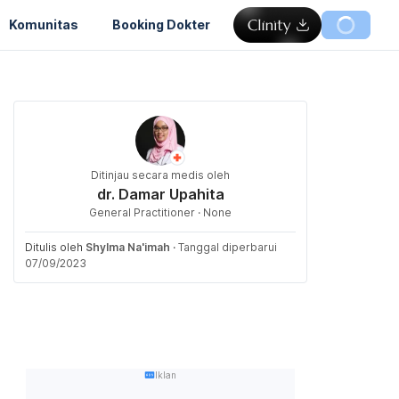
Komunitas
Booking Dokter
Ditinjau secara medis oleh
dr. Damar Upahita
General Practitioner · None
Ditulis oleh
Shylma Na'imah
·
Tanggal diperbarui
07/09/2023
Iklan