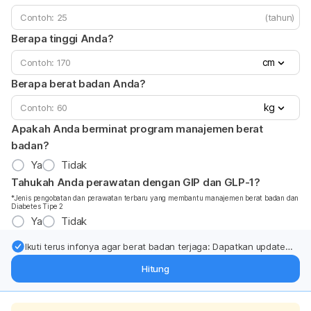
(tahun)
Berapa tinggi Anda?
cm
Berapa berat badan Anda?
kg
Apakah Anda berminat program manajemen berat
badan?
Ya
Tidak
Tahukah Anda perawatan dengan GIP dan GLP-1?
*Jenis pengobatan dan perawatan terbaru yang membantu manajemen berat badan dan
Diabetes Tipe 2
Ya
Tidak
Ikuti terus infonya agar berat badan terjaga: Dapatkan update
dari pakar mengenai dukungan dan perawatan berat badan
Hitung
langsung ke inbox Anda.