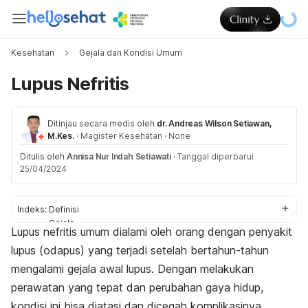
Kesehatan
Gejala dan Kondisi Umum
Lupus Nefritis
Ditinjau secara medis oleh
dr. Andreas Wilson Setiawan,
M.Kes.
·
Magister Kesehatan
·
None
Ditulis oleh
Annisa Nur Indah Setiawati
·
Tanggal diperbarui
25/04/2024
Indeks:
Definisi
Gejala
Lupus nefritis umum dialami oleh orang dengan penyakit
Penyebab
lupus (odapus) yang terjadi setelah bertahun-tahun
Faktor risiko
Komplikasi
mengalami gejala awal lupus.
Dengan melakukan
Diagnosis
perawatan yang tepat dan perubahan gaya hidup,
Pengobatan
kondisi ini bisa diatasi dan dicegah komplikasinya.