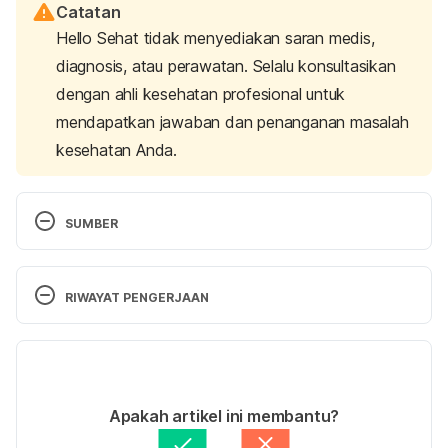
Catatan
Hello Sehat tidak menyediakan saran medis,
diagnosis, atau perawatan. Selalu konsultasikan
dengan ahli kesehatan profesional untuk
mendapatkan jawaban dan penanganan masalah
kesehatan Anda.
SUMBER
What is lupus nephritis? (n.d.). Retrieved 23 April 
2024, from 
https://www.lupus.org/resources/what-
RIWAYAT PENGERJAAN
is-lupus-nephritis
Versi Terbaru
Lupus Nephritis & Your Kidneys. (2024). Retrieved 
23 April 2024, from 
25/04/2024
https://www.kidney.org/content/lupus-nephritis-
Ditulis oleh 
Annisa Nur Indah Setiawati
Apakah artikel ini membantu?
your-kidneys-patients
Ditinjau secara medis oleh
dr. Andreas Wilson 