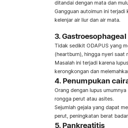
ditandai dengan mata dan mulu
Gangguan autoimun ini terjadi
kelenjar air liur dan air mata.
3.
Gastroesophageal 
Tidak sedikit ODAPUS yang me
(
heartburn
), hingga nyeri saa
Masalah ini terjadi karena lu
kerongkongan dan melemahkan
4. Penumpukan caira
Orang dengan lupus umumnya 
rongga perut atau asites.
Sejumlah gejala yang dapat me
perut, peningkatan berat bada
5. Pankreatitis