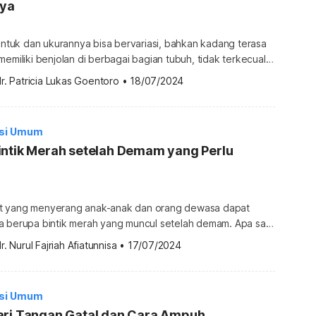
ya
bentuk dan ukurannya bisa bervariasi, bahkan kadang terasa
memiliki benjolan di berbagai bagian tubuh, tidak terkecuali
Bentuk dan ukuran benjolan ini tergantung pada
r. Patricia Lukas Goentoro
•
18/07/2024
ahui selengkapnya. Penyebab benjolan di selangkangan
rdapat di selangkangan bisa menyebabkan ketidaknyamanan
a bergerak. Adanya benjolan juga bisa
isi Umum
 […]
intik Merah setelah Demam yang Perlu
t yang menyerang anak-anak dan orang dewasa dapat
berupa bintik merah yang muncul setelah demam. Apa saja
disi ini dan bagaimana cara mengatasinya? Simak ulasan
r. Nurul Fajriah Afiatunnisa
•
17/07/2024
awah ini. Penyebab bintik merah setelah demam Pada
merupakan respons normal tubuh untuk meningkatkan suhu
eksi. Seseorang bisa dikatakan demam bila suhu […]
isi Umum
ari Tangan Gatal dan Cara Ampuh