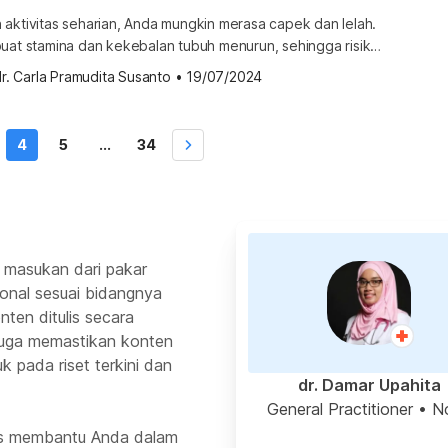
aktivitas seharian, Anda mungkin merasa capek dan lelah.
buat stamina dan kekebalan tubuh menurun, sehingga risiko
nyakit infeksi pun lebih mudah. Lalu, adakah cara untuk
r. Carla Pramudita Susanto
•
19/07/2024
 lelah berlebih? Ketahui berbagai tipsnya di bawah ini.
ghilangkan capek dan lelah Capek dan kelelahan adalah
u kurang tenaga yang […]
4
5
...
34
 masukan dari pakar
ional sesuai bidangnya
ten ditulis secara
 juga memastikan konten
k pada riset terkini dan
dr. Damar Upahita
General Practitioner
• N
rus membantu Anda dalam