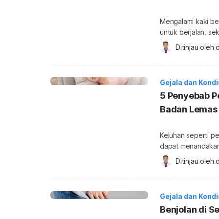
Mengalami kaki be
untuk berjalan, s
kesakitan. Ada b
Ditinjau oleh 
d
alami kaki bengkak
umumnya tidak berba
mengapa, mengata
Gejala dan Kond
karena […]
5 Penyebab Pe
Badan Lemas
Keluhan seperti pe
dapat menandakan
tidak serius seperti masuk an
Ditinjau oleh 
d
gejala ini bisa dia
apa? Penyebab per
Semua sistem orga
Gejala dan Kond
Benjolan di S