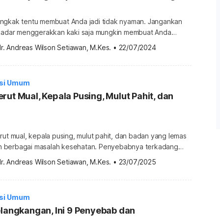
ngkak tentu membuat Anda jadi tidak nyaman. Jangankan
ekadar menggerakkan kaki saja mungkin membuat Anda
aiknya Anda mencoba mengatasinya dengan berbagai obat
r. Andreas Wilson Setiawan, M.Kes.
•
22/07/2024
 berikut ini. Deretan obat alami kaki bengkak Kaki bengkak
haya dan dapat hilang dengan sendirinya. Itulah
si kaki bengkak tidak memerlukan perawatan khusus
isi Umum
rut Mual, Kepala Pusing, Mulut Pahit, dan
rut mual, kepala pusing, mulut pahit, dan badan yang lemas
 berbagai masalah kesehatan. Penyebabnya terkadang
gin atau kelelahan. Namun, bukan berarti gejala-
r. Andreas Wilson Setiawan, M.Kes.
•
23/07/2025
baikan. Lantas, mual, pusing lemas, dan mulut pahit gejala
ut mual, kepala pusing, mulut pahit, dan badan lemas
n dalam tubuh […]
isi Umum
elangkangan, Ini 9 Penyebab dan