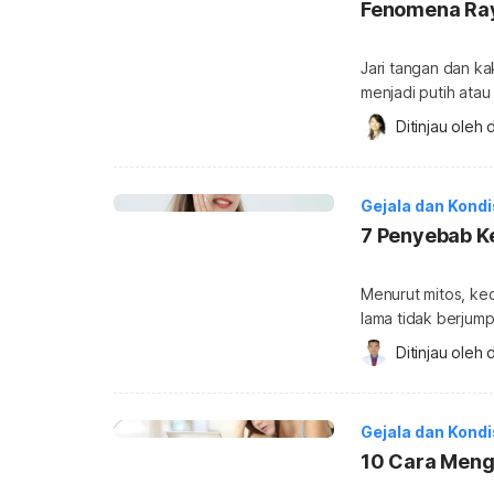
Fenomena Ra
Jari tangan dan ka
menjadi putih atau
berbahaya, tetapi 
Ditinjau oleh 
d
dalam penjelasan 
adalah suatu kondis
sehingga menyeba
Gejala dan Kond
7 Penyebab Ke
Menurut mitos, ke
lama tidak berjum
rezeki. Nah, kedu
Ditinjau oleh 
d
menangis. Namun, a
dalam konteks med
[…]
Gejala dan Kond
10 Cara Meng