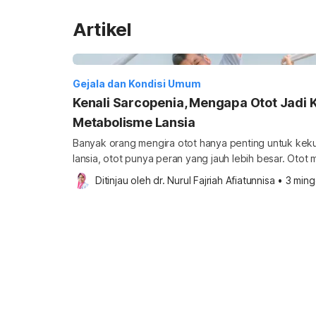
Artikel
Gejala dan Kondisi Umum
Kenali Sarcopenia, Mengapa Otot Jadi 
Metabolisme Lansia
Banyak orang mengira otot hanya penting untuk keku
lansia, otot punya peran yang jauh lebih besar. Oto
menjaga keseimbangan, menopang postur, dan mend
Ditinjau oleh 
dr. Nurul Fajriah Afiatunnisa
•
3 ming
aktivitas sehari-hari. Bukan hanya itu, otot juga termasuk jaringan yang aktif secara
metabolik, sehingga ikut berpengaruh pada penggun
darah dalam […]