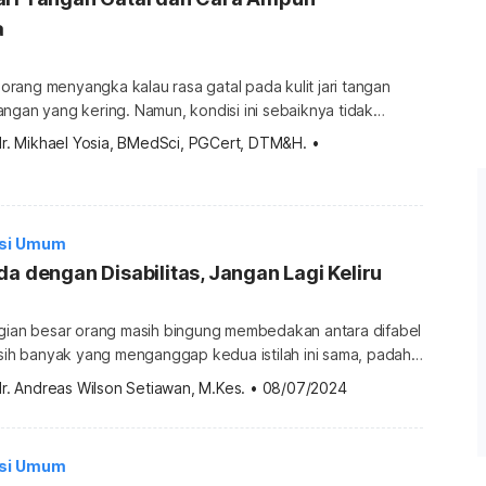
a
rang menyangka kalau rasa gatal pada kulit jari tangan
ngan yang kering. Namun, kondisi ini sebaiknya tidak
a bisa menandakan masalah kesehatan tertentu. Apa saja,
dr. Mikhael Yosia, BMedSci, PGCert, DTM&H.
•
asannya. Penyebab jari tangan gatal Meski terkesan sepele,
 tangan sebaiknya tidak ditangani asal-asalan. Jadi, ada
hui dahulu apa penyebabnya agar […]
isi Umum
da dengan Disabilitas, Jangan Lagi Keliru
agian besar orang masih bingung membedakan antara difabel
asih banyak yang menganggap kedua istilah ini sama, padahal
ya difabel dan disabilitas merujuk pada hal yang berbeda.
r. Andreas Wilson Setiawan, M.Kes.
•
08/07/2024
ut seputar difabel, mulai dari pengertiannya, jenis-jenisnya,
ng dihadapi dalam ulasan berikut ini. Perbedaan difabel dan
l adalah sebutan halus untuk orang […]
isi Umum