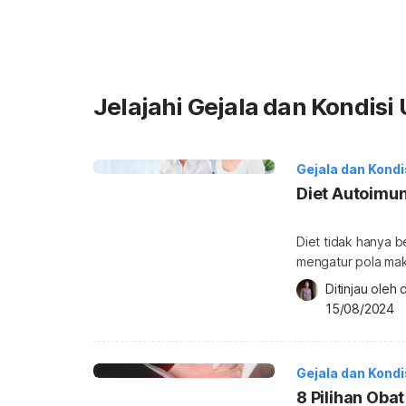
Jelajahi Gejala dan Kondis
Gejala dan Kond
Diet Autoimu
Diet tidak hanya b
mengatur pola mak
satunya diet untuk pasien pen
Ditinjau oleh 
Simak penjelasanny
15/08/2024
diet (diet AIP) at
pengidap penyakit 
Gejala dan Kond
8 Pilihan Oba