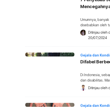
Mencegahny
Umumnya, banyak o
disebabkan oleh ta
disepelekan karen
Ditinjau oleh 
ya? Berikut penjel
20/07/2024
gatal-gatal di jari
baiknya Anda keta
Gejala dan Kond
Difabel Berbe
Di Indonesia, seb
dan disabilitas. M
dalam penyebutann
Ditinjau oleh 
d
Telusuri lebih lanj
serta tantangan ya
disabilitas Difabe
Gejala dan Kond