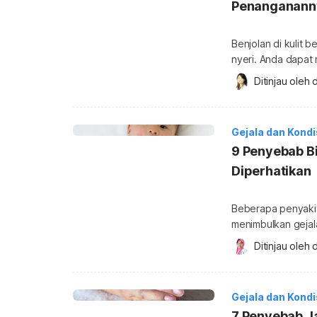
Penanganann
Benjolan di kulit 
nyeri. Anda dapat 
di selangkangan. 
Ditinjau oleh 
d
penyebabnya. Ket
Benjolan yang te
dan mengurangi mobilitas And
Gejala dan Kond
menimbulkan nyeri
9 Penyebab B
Diperhatikan
Beberapa penyaki
menimbulkan gejala 
penyebab dari kon
Ditinjau oleh 
d
selengkapnya di b
dasarnya, demam 
ketika melawan inf
Gejala dan Kond
7 Penyebab J