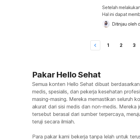
Setelah melakukan 
Hal ini dapat mem
untuk terserang pe
Ditinjau oleh 
d
menghilangkan rasa
Berbagai cara men
perasaan letih ata
1
2
3
Pakar Hello Sehat
Semua konten Hello Sehat dibuat berdasarkan
medis, spesialis, dan pekerja kesehatan profes
masing-masing. Mereka memastikan seluruh kon
akurat dari sisi medis dan non-medis. Mereka
tersebut berasal dari sumber terpercaya, meruju
teruji secara ilmiah.
Para pakar kami bekerja tanpa lelah untuk te