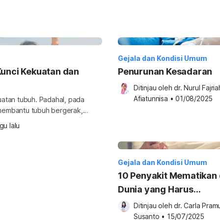
Gejala dan Kondisi Umum
Kunci Kekuatan dan
Penurunan Kesadaran
Ditinjau oleh 
dr. Nurul Fajriah
Afiatunnisa
•
01/08/2025
atan tubuh. Padahal, pada
t membantu tubuh bergerak,
ukung kemandirian dalam
gu lalu
aan energi dan pengaturan gula
Gejala dan Kondisi Umum
10 Penyakit Mematikan 
Dunia yang Harus
Diwaspadai
Ditinjau oleh 
dr. Carla Pramu
Susanto
•
15/07/2025