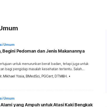
i Umum
isi Umum
n, Begini Pedoman dan Jenis Makanannya
ertujuan untuk menurunkan berat badan, tetapi juga untuk
an bagi pengidap masalah kesehatan tertentu. Salah
yakit autoimun. Bagaimana panduan diet ini?
dr. Mikhael Yosia, BMedSci, PGCert, DTM&H.
•
a di bawah ini. Apa itu diet autoimun? Autoimmune protocol
au diet autoimun adalah pedoman makan yang ditujukan bagi
autoimun, seperti psoriasis, […]
isi Umum
t Alami yang Ampuh untuk Atasi Kaki Bengkak