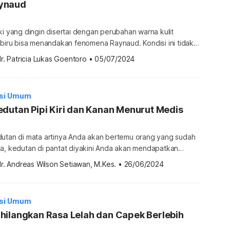
ynaud
ki yang dingin disertai dengan perubahan warna kulit
 biru bisa menandakan fenomena Raynaud. Kondisi ini tidak
bisa menimbulkan rasa tidak nyaman. Telusuri lebih jauh
r. Patricia Lukas Goentoro
•
05/07/2024
berikut. Apa itu fenomena Raynaud? Fenomena Raynaud
i berkurangnya aliran darah ke jari-jari tangan dan kaki,
bkan area tubuh tersebut […]
isi Umum
dutan Pipi Kiri dan Kanan Menurut Medis
dutan di mata artinya Anda akan bertemu orang yang sudah
pa, kedutan di pantat diyakini Anda akan mendapatkan
tan di pipi dipercaya akan ada sesuatu yang membuat Anda
r. Andreas Wilson Setiawan, M.Kes.
•
26/06/2024
pakah penjelasan kedutan di pipi kiri maupun pipi kanan
is? Daftar penyebab kedutan pipi kiri dan kanan menurut
isi Umum
hilangkan Rasa Lelah dan Capek Berlebih