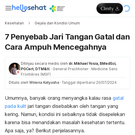
Kesehatan
Gejala dan Kondisi Umum
7 Penyebab Jari Tangan Gatal dan
Cara Ampuh Mencegahnya
Ditinjau secara medis oleh
dr. Mikhael Yosia, BMedSci,
PGCert, DTM&H.
·
General Practitioner
·
Medicine Sans
Frontières (MSF)
Ditulis oleh
Winona Katyusha
·
Tanggal diperbarui 20/07/2024
Umumnya, banyak orang menyangka kalau rasa
gatal
pada kulit
jari tangan disebabkan oleh tangan yang
kering. Namun, kondisi ini sebaiknya tidak disepelekan
karena bisa menandakan masalah kesehatan tertentu.
Apa saja, ya? Berikut penjelasannya.