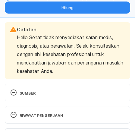
dari pakar mengenai dukungan dan perawatan berat badan
Hitung
langsung ke inbox Anda.
Catatan
Hello Sehat tidak menyediakan saran medis,
diagnosis, atau perawatan. Selalu konsultasikan
dengan ahli kesehatan profesional untuk
mendapatkan jawaban dan penanganan masalah
kesehatan Anda.
SUMBER
Gangar, J., Thiagarajan, K., & Veeraraghavan, N. 
(2018). Pruritic Rash on the Hands and 
RIWAYAT PENGERJAAN
Feet. 
American family physician
, 
98
(11), 685–686. 
Retrieved June 27, 2022.
Versi Terbaru