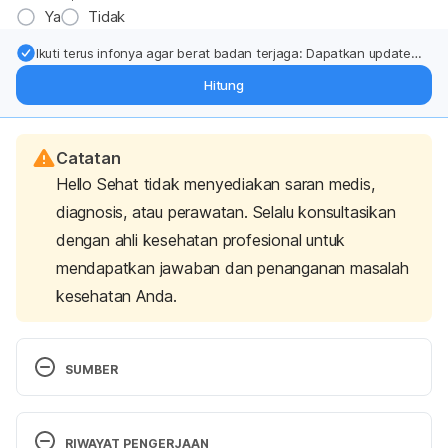
Ya
Tidak
Ikuti terus infonya agar berat badan terjaga: Dapatkan update
dari pakar mengenai dukungan dan perawatan berat badan
Hitung
langsung ke inbox Anda.
Catatan
Hello Sehat tidak menyediakan saran medis,
diagnosis, atau perawatan. Selalu konsultasikan
dengan ahli kesehatan profesional untuk
mendapatkan jawaban dan penanganan masalah
kesehatan Anda.
SUMBER
Blurry Vision In One Eye Or Both Eyes. 
http://www.allaboutvision.com/conditions/blurry-
RIWAYAT PENGERJAAN