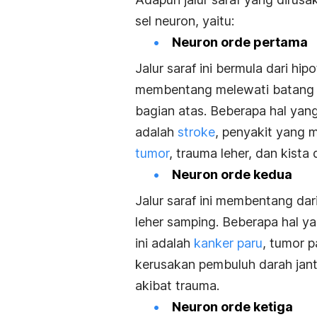
sel neuron, yaitu:
Neuron orde pertama
Jalur saraf ini bermula dari h
membentang melewati batang o
bagian atas. Beberapa hal yan
adalah
stroke
, p
enyakit yang m
tumor
, t
rauma leher, dan k
ista 
Neuron orde kedua
Jalur saraf ini membentang dar
leher samping. Beberapa hal y
ini adalah
kanker paru
, t
umor p
k
erusakan pembuluh darah jant
akibat trauma.
Neuron orde ketiga