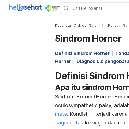
Kesehatan Otak dan Saraf
Penyakit Sar
Sindrom Horner
Definisi Sindrom Horner
Tanda
Horner
Diagnosis & pengobat
Definisi Sindrom
Apa itu sindrom Hor
Sindrom Horner
(Horner-Bernar
oculosympathetic palsy, adal
mata
. Kondisi ini terjadi karena
bagian otak
ke wajah dan mata 