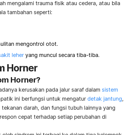
h mengalami trauma fisik atau cedera, atau bila
la tambahan seperti:
ulitan mengontrol otot.
sakit leher
yang muncul secara tiba-tiba.
m Horner
om Horner?
 adanya kerusakan pada jalur saraf dalam
sistem
mpatik ini berfungsi untuk mengatur
detak jantung
,
t, tekanan darah, dan fungsi tubuh lainnya yang
spon cepat terhadap setiap perubahan di
k oleh sindrom ini terbagi ke dalam tiga kelompok