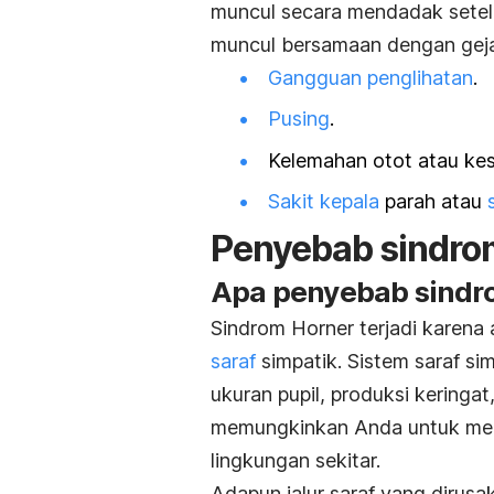
muncul secara mendadak setela
muncul bersamaan dengan geja
Gangguan penglihatan
.
Pusing
.
Kelemahan otot atau kes
Sakit kepala
parah atau
Penyebab sindro
Apa penyebab sindr
Sindrom Horner terjadi karena
saraf
simpatik. Sistem saraf si
ukuran pupil, produksi keringa
memungkinkan Anda untuk mere
lingkungan sekitar.
Adapun jalur saraf yang dirusa