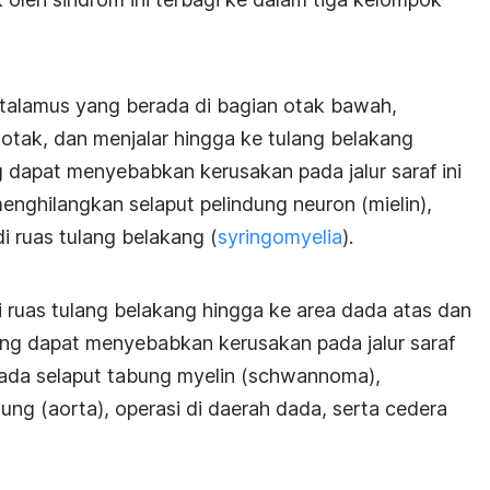
ipotalamus yang berada di bagian otak bawah,
tak, dan menjalar hingga ke tulang belakang
g dapat menyebabkan kerusakan pada jalur saraf ini
enghilangkan selaput pelindung neuron (mielin),
di ruas tulang belakang (
syringomyelia
).
i ruas tulang belakang hingga ke area dada atas dan
ang dapat menyebabkan kerusakan pada jalur saraf
ada selaput tabung myelin (schwannoma),
ung (aorta), o
perasi di daerah dada, serta c
edera