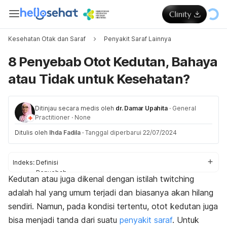
Kesehatan Otak dan Saraf
Penyakit Saraf Lainnya
8 Penyebab Otot Kedutan, Bahaya
atau Tidak untuk Kesehatan?
Ditinjau secara medis oleh
dr. Damar Upahita
·
General
Practitioner
·
None
Ditulis oleh
Ihda Fadila
·
Tanggal diperbarui 22/07/2024
Indeks:
Definisi
Penyebab
Kedutan atau juga dikenal dengan istilah
twitching
Pengobatan
adalah hal yang umum terjadi dan biasanya akan hilang
Kapan ke dokter?
sendiri. Namun, pada kondisi tertentu, otot kedutan juga
bisa menjadi tanda dari suatu
penyakit saraf
. Untuk