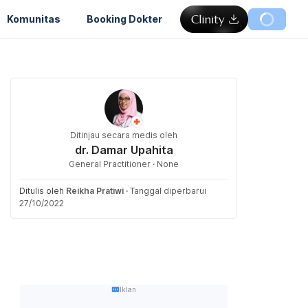
Komunitas
Booking Dokter
Ditinjau secara medis oleh
dr. Damar Upahita
General Practitioner · None
Ditulis oleh
Reikha Pratiwi
·
Tanggal diperbarui
27/10/2022
Iklan