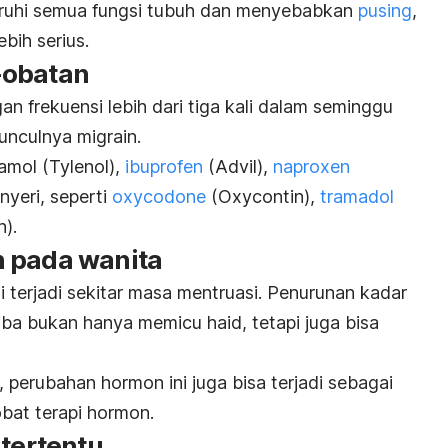
uhi semua fungsi tubuh dan menyebabkan
pusing
,
ebih serius.
-obatan
an frekuensi lebih dari tiga kali dalam seminggu
nculnya migrain.
tamol (Tylenol),
ibuprofen
(Advil),
naproxen
nyeri, seperti
oxycodone
(Oxycontin),
tramadol
n).
 pada wanita
li terjadi sekitar masa mentruasi. Penurunan kadar
iba bukan hanya memicu haid, tetapi juga bisa
perubahan hormon ini juga bisa terjadi sebagai
bat terapi hormon.
 tertentu