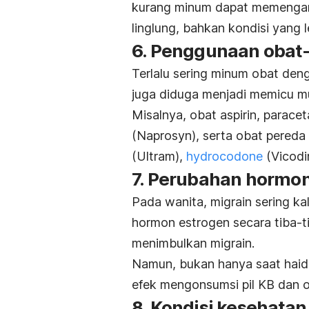
kurang minum dapat memengar
linglung, bahkan kondisi yang l
6. Penggunaan obat
Terlalu sering minum obat deng
juga diduga menjadi memicu mu
Misalnya, obat aspirin, parace
(Naprosyn), serta obat pereda 
(Ultram),
hydrocodone
(Vicodi
7. Perubahan hormon
Pada wanita, migrain sering ka
hormon estrogen secara tiba-t
menimbulkan migrain.
Namun, bukan hanya saat haid, 
efek mengonsumsi pil KB dan o
8. Kondisi kesehatan