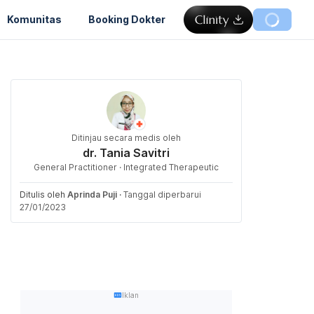
Komunitas
Booking Dokter
Ditinjau secara medis oleh
dr. Tania Savitri
General Practitioner · Integrated Therapeutic
Ditulis oleh
Aprinda Puji
·
Tanggal diperbarui
27/01/2023
Iklan