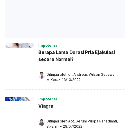
Impotensi
Berapa Lama Durasi Pria Ejakulasi
secara Normal?
Ditinjau oleh 
dr. Andreas Wilson Setiawan, 
M.Kes.
•
13/10/2022
Impotensi
Viagra
Ditinjau oleh 
Apt. Seruni Puspa Rahadianti, 
S.Farm.
•
28/07/2022