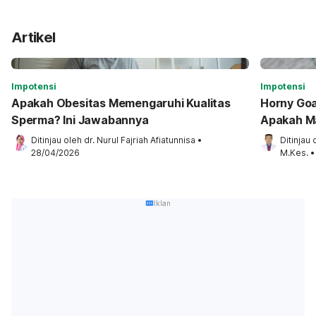
Artikel
Impotensi
Impotensi
Apakah Obesitas Memengaruhi Kualitas
Horny Goa
Sperma? Ini Jawabannya
Apakah M
Ditinjau oleh 
dr. Nurul Fajriah Afiatunnisa
•
Ditinjau 
28/04/2026
M.Kes.
•
Iklan