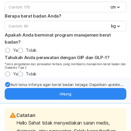
cm
Berapa berat badan Anda?
kg
Apakah Anda berminat program manajemen berat
badan?
Ya
Tidak
Tahukah Anda perawatan dengan GIP dan GLP-1?
*Jenis pengobatan dan perawatan terbaru yang membantu manajemen berat badan dan
Diabetes Tipe 2
Ya
Tidak
Ikuti terus infonya agar berat badan terjaga: Dapatkan update
dari pakar mengenai dukungan dan perawatan berat badan
Hitung
langsung ke inbox Anda.
Catatan
Hello Sehat tidak menyediakan saran medis,
diagnosis, atau perawatan. Selalu konsultasikan