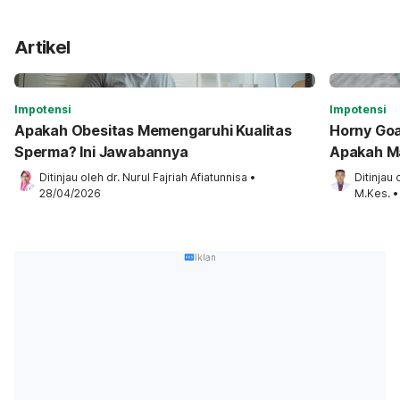
Artikel
Impotensi
Impotensi
Apakah Obesitas Memengaruhi Kualitas
Horny Goa
Sperma? Ini Jawabannya
Apakah M
Ditinjau oleh 
dr. Nurul Fajriah Afiatunnisa
•
Ditinjau 
28/04/2026
M.Kes.
•
Iklan