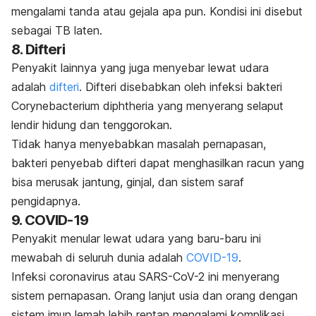
mengalami tanda atau gejala apa pun. Kondisi ini disebut
sebagai TB laten.
8. Difteri
Penyakit lainnya yang juga menyebar lewat udara
adalah
difteri
. Difteri disebabkan oleh infeksi bakteri
Corynebacterium diphtheria
yang menyerang selaput
lendir hidung dan tenggorokan.
Tidak hanya menyebabkan masalah pernapasan,
bakteri penyebab difteri dapat menghasilkan racun yang
bisa merusak jantung, ginjal, dan sistem saraf
pengidapnya.
9. COVID-19
Penyakit menular lewat udara yang baru-baru ini
mewabah di seluruh dunia adalah
COVID-19
.
Infeksi
coronavirus
atau SARS-CoV-2
ini menyerang
sistem pernapasan. Orang lanjut usia dan orang dengan
sistem imun lemah lebih rentan mengalami komplikasi