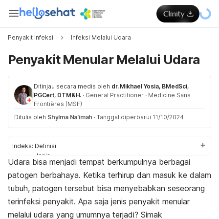
Penyakit Infeksi
Infeksi Melalui Udara
Penyakit Menular Melalui Udara
Ditinjau secara medis oleh
dr. Mikhael Yosia, BMedSci,
PGCert, DTM&H.
·
General Practitioner
·
Medicine Sans
Frontières (MSF)
Ditulis oleh
Shylma Na'imah
·
Tanggal diperbarui 11/10/2024
Indeks:
Definisi
Jenis
Udara bisa menjadi tempat berkumpulnya berbagai
Gejala
patogen berbahaya. Ketika terhirup dan masuk ke dalam
Faktor risiko
Diagnosis
tubuh, patogen tersebut bisa menyebabkan seseorang
Pengobatan
terinfeksi penyakit. Apa saja jenis penyakit menular
Pencegahan
melalui udara yang umumnya terjadi? Simak