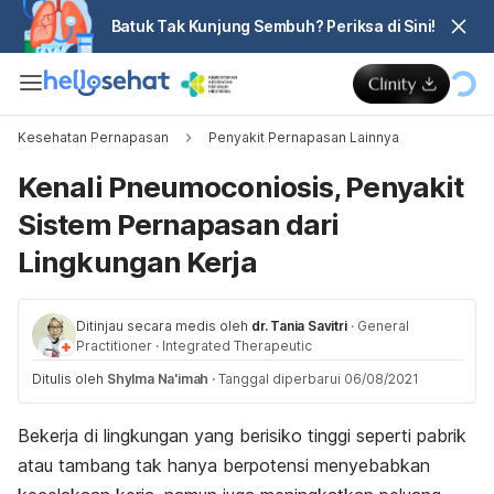
Batuk Tak Kunjung Sembuh? Periksa di Sini!
Kesehatan Pernapasan
Penyakit Pernapasan Lainnya
Kenali Pneumoconiosis, Penyakit
Sistem Pernapasan dari
Lingkungan Kerja
Ditinjau secara medis oleh
dr. Tania Savitri
·
General
Practitioner
·
Integrated Therapeutic
Ditulis oleh
Shylma Na'imah
·
Tanggal diperbarui 06/08/2021
Bekerja di lingkungan yang berisiko tinggi seperti pabrik
atau tambang tak hanya berpotensi menyebabkan