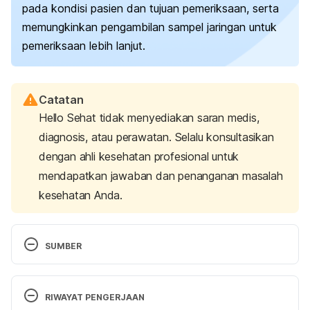
pada kondisi pasien dan tujuan pemeriksaan, serta
memungkinkan pengambilan sampel jaringan untuk
pemeriksaan lebih lanjut.
Catatan
Hello Sehat tidak menyediakan saran medis,
diagnosis, atau perawatan. Selalu konsultasikan
dengan ahli kesehatan profesional untuk
mendapatkan jawaban dan penanganan masalah
kesehatan Anda.
SUMBER
Bronchoscopy. (2023). Retrieved 
5 November 
2024, 
from https://www.mayoclinic.org/tests-
RIWAYAT PENGERJAAN
procedures/bronchoscopy/about/pac-20384746