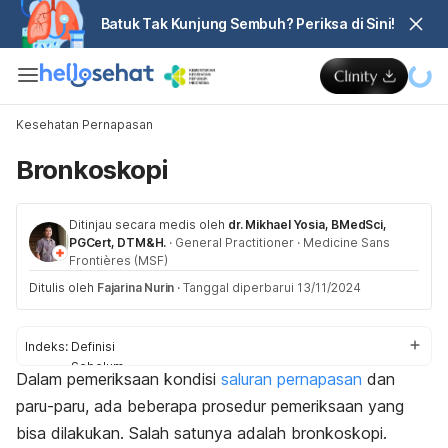
Batuk Tak Kunjung Sembuh? Periksa di Sini!
Kesehatan Pernapasan
Bronkoskopi
Ditinjau secara medis oleh
dr. Mikhael Yosia, BMedSci,
PGCert, DTM&H.
·
General Practitioner
·
Medicine Sans
Frontières (MSF)
Ditulis oleh
Fajarina Nurin
·
Tanggal diperbarui 13/11/2024
Indeks:
Definisi
Sebelum
Dalam pemeriksaan kondisi
saluran pernapasan
dan
Proses
paru-paru, ada beberapa prosedur pemeriksaan yang
Setelah
Hasil
bisa dilakukan. Salah satunya adalah bronkoskopi.
Komplikasi