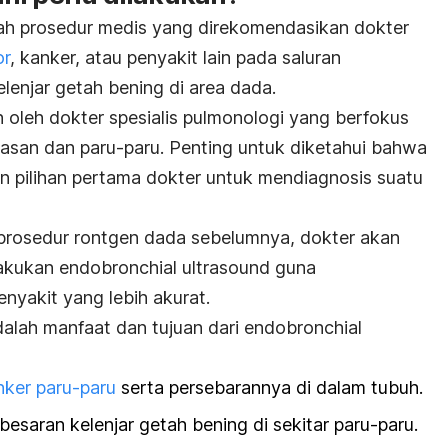
ah prosedur medis yang direkomendasikan dokter
or
, kanker, atau penyakit lain pada saluran
elenjar getah bening di area dada.
n oleh dokter spesialis pulmonologi yang berfokus
asan dan paru-paru. Penting untuk diketahui bahwa
 pilihan pertama dokter untuk mendiagnosis suatu
 prosedur rontgen dada sebelumnya, dokter akan
lakukan
endobronchial ultrasound
guna
nyakit yang lebih akurat.
adalah manfaat dan tujuan dari
endobronchial
nker paru-paru
serta persebarannya di dalam tubuh.
saran kelenjar getah bening di sekitar paru-paru.