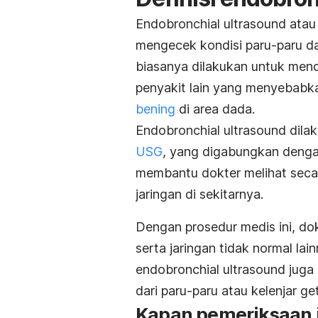
Endobronchial ultrasound
atau
mengecek kondisi paru-paru dan
biasanya dilakukan untuk men
penyakit lain yang menyebabk
bening
di area dada.
Endobronchial ultrasound
dila
USG
, yang digabungkan denga
membantu dokter melihat secar
jaringan di sekitarnya.
Dengan prosedur medis ini, dok
serta jaringan tidak normal lain
endobronchial ultrasound
juga 
dari paru-paru atau kelenjar ge
Kapan pemeriksaan i