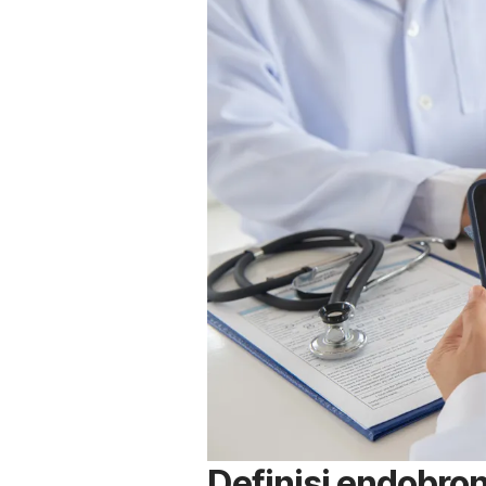
Definisi
endobron