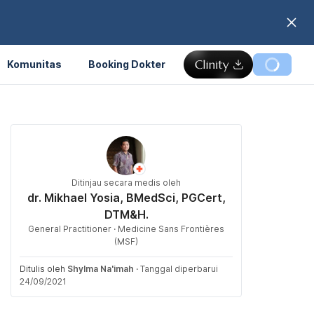
Komunitas
Booking Dokter
Ditinjau secara medis oleh
dr. Mikhael Yosia, BMedSci, PGCert,
DTM&H.
General Practitioner · Medicine Sans Frontières
(MSF)
Ditulis oleh
Shylma Na'imah
·
Tanggal diperbarui
24/09/2021