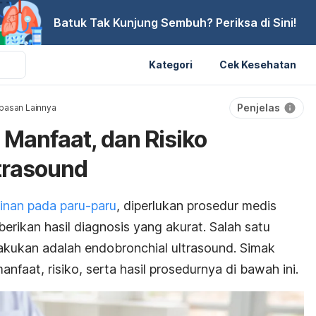
Batuk Tak Kunjung Sembuh? Periksa di Sini!
Kategori
Cek Kesehatan
Penjelas
pasan Lainnya
 Manfaat, dan Risiko
trasound
ainan pada paru-paru
, diperlukan prosedur medis
erikan hasil diagnosis yang akurat. Salah satu
lakukan adalah
endobronchial ultrasound
. Simak
nfaat, risiko, serta hasil prosedurnya di bawah ini.