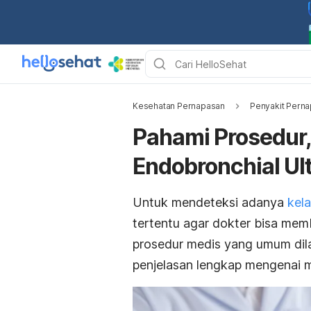
Kesehatan Pernapasan
Penyakit Perna
Pahami Prosedur,
Endobronchial Ul
Untuk mendeteksi adanya
kel
tertentu agar dokter bisa memb
prosedur medis yang umum di
penjelasan lengkap mengenai ma