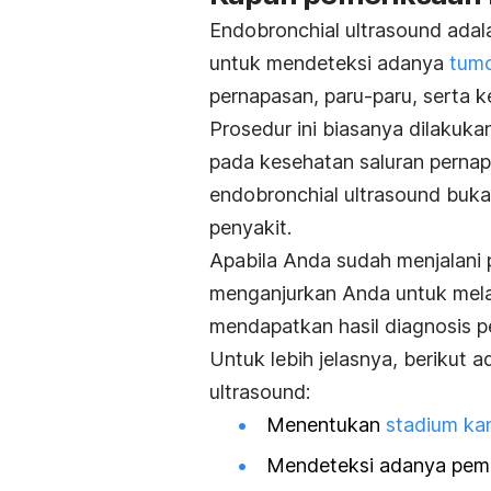
Endobronchial ultrasound
adal
untuk mendeteksi adanya
tum
pernapasan, paru-paru, serta k
Prosedur ini biasanya dilakuka
pada kesehatan saluran pernap
endobronchial ultrasound
bukan
penyakit.
Apabila Anda sudah menjalani
menganjurkan Anda untuk me
mendapatkan hasil diagnosis pe
Untuk lebih jelasnya, berikut 
ultrasound:
Menentukan
stadium ka
Mendeteksi adanya pembe