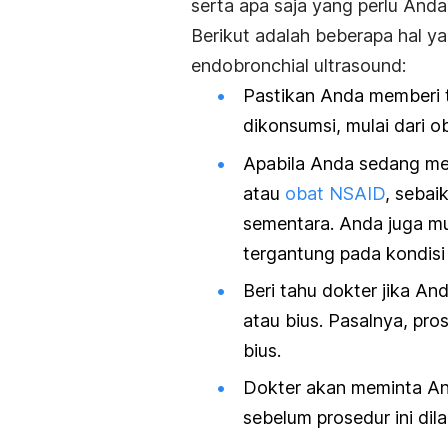
serta apa saja yang perlu Anda
Berikut adalah beberapa hal y
endobronchial ultrasound
:
Pastikan Anda memberi 
dikonsumsi, mulai dari o
Apabila Anda sedang me
atau
obat NSAID
, sebai
sementara. Anda juga mu
tergantung pada kondisi
Beri tahu dokter jika An
atau bius. Pasalnya, pro
bius.
Dokter akan meminta An
sebelum prosedur ini dil