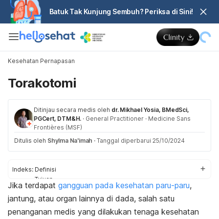
Batuk Tak Kunjung Sembuh? Periksa di Sini!
Kesehatan Pernapasan
Torakotomi
Ditinjau secara medis oleh
dr. Mikhael Yosia, BMedSci,
PGCert, DTM&H.
·
General Practitioner
·
Medicine Sans
Frontières (MSF)
Ditulis oleh
Shylma Na'imah
·
Tanggal diperbarui 25/10/2024
Indeks:
Definisi
Tujuan
Jika terdapat
gangguan pada kesehatan paru-paru
,
Jenis
jantung, atau organ lainnya di dada, salah satu
Prosedur
Risiko
penanganan medis yang dilakukan tenaga kesehatan