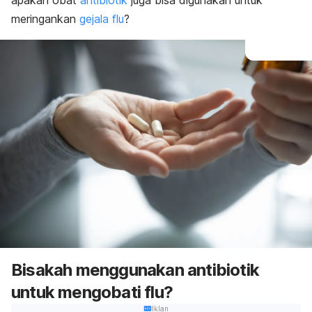
apakah obat
antibiotik
juga bisa digunakan untuk
meringankan
gejala flu
?
Bisakah menggunakan antibiotik
untuk mengobati flu?
Iklan