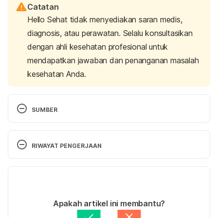
Catatan
Hello Sehat tidak menyediakan saran medis,
diagnosis, atau perawatan. Selalu konsultasikan
dengan ahli kesehatan profesional untuk
mendapatkan jawaban dan penanganan masalah
kesehatan Anda.
SUMBER
Flu (Influenza). (2020). Centers for Disease Control 
and Prevention. Retrieved 1 September 2021, from 
RIWAYAT PENGERJAAN
https://www.cdc.gov/antibiotic-use/flu.html
Versi Terbaru
The Common Cold and The Flu: Treatment, 
Symptoms & Causes. (2020). Cleveland Clinic. 
27/10/2022
Retrieved 1 September 2021, from 
Ditulis oleh 
Winona Katyusha
Apakah artikel ini membantu?
https://my.clevelandclinic.org/health/diseases/1375
Ditinjau secara medis oleh
dr. Tania Savitri