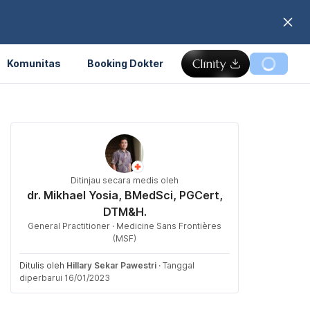
Komunitas
Booking Dokter
Ditinjau secara medis oleh
dr. Mikhael Yosia, BMedSci, PGCert,
DTM&H.
General Practitioner · Medicine Sans Frontières
(MSF)
Ditulis oleh
Hillary Sekar Pawestri
·
Tanggal
diperbarui 16/01/2023