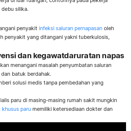
kerja di luar ruangan, contohnya pada pekerja
debu silika.
nangani penyakit
infeksi saluran pernapasan
oleh
oh penyakit yang ditangani yakni tuberkulosis,
rvensi dan kegawatdaruratan napas
 akan menangani masalah penyumbatan saluran
dan batuk berdahak.
emberi solusi medis tanpa pembedahan yang
sialis paru di masing-masing rumah sakit mungkin
t khusus paru
memiliki ketersediaan dokter dan