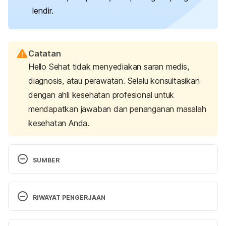
lendir.
Catatan
Hello Sehat tidak menyediakan saran medis,
diagnosis, atau perawatan. Selalu konsultasikan
dengan ahli kesehatan profesional untuk
mendapatkan jawaban dan penanganan masalah
kesehatan Anda.
SUMBER
Bronchiectasis Symptoms, Causes & Risk Factors. 
(2020). Retrieved 
21 November 2024, 
from 
RIWAYAT PENGERJAAN
https://www.lung.org/lung-health-diseases/lung-
disease-lookup/bronchiectasis/symptoms-
Versi Terbaru