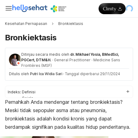
Kesehatan Pernapasan
Bronkiektasis
Bronkiektasis
Ditinjau secara medis oleh
dr. Mikhael Yosia, BMedSci,
PGCert, DTM&H.
·
General Practitioner
·
Medicine Sans
Frontières (MSF)
Ditulis oleh
Putri Ica Widia Sari
·
Tanggal diperbarui 29/11/2024
Indeks:
Definisi
Gejala
Pernahkah Anda mendengar tentang bronkiektasis?
Penyebab
Meski tidak sepopuler asma atau pneumonia,
Faktor risiko
Komplikasi
bronkiektasis adalah kondisi kronis yang dapat
Diagnosis
berdampak signifikan pada kualitas hidup penderitanya.
Pengobatan