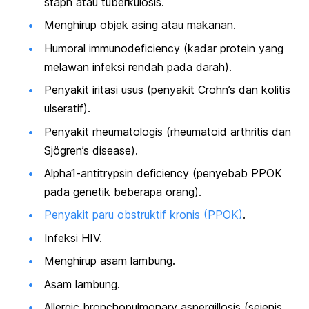
staph atau tuberkulosis.
Menghirup objek asing atau makanan.
Humoral immunodeficiency
(kadar protein yang
melawan infeksi rendah pada darah).
Penyakit iritasi usus (penyakit Crohn’s dan kolitis
ulseratif).
Penyakit rheumatologis (rheumatoid arthritis dan
Sjögren’s disease).
Alpha1-antitrypsin deficiency (penyebab PPOK
pada genetik beberapa orang).
Penyakit paru obstruktif kronis (PPOK)
.
Infeksi HIV.
Menghirup asam lambung.
Asam lambung.
Allergic bronchopulmonary aspergillosis
(sejenis