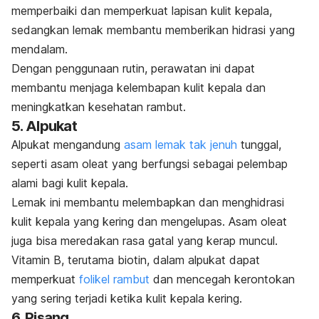
memperbaiki dan memperkuat lapisan kulit kepala,
sedangkan lemak membantu memberikan hidrasi yang
mendalam.
Dengan penggunaan rutin, perawatan ini dapat
membantu menjaga kelembapan kulit kepala dan
meningkatkan kesehatan rambut.
5. Alpukat
Alpukat mengandung
asam lemak tak jenuh
tunggal,
seperti asam oleat yang berfungsi sebagai pelembap
alami bagi kulit kepala.
Lemak ini membantu melembapkan dan menghidrasi
kulit kepala yang kering dan mengelupas. Asam oleat
juga bisa meredakan rasa gatal yang kerap muncul.
Vitamin B, terutama biotin, dalam alpukat dapat
memperkuat
folikel rambut
dan mencegah kerontokan
yang sering terjadi ketika kulit kepala kering.
6. Pisang