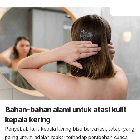
Bahan-bahan alami untuk atasi kulit
kepala kering
Penyebab kulit kepala kering bisa bervariasi, tetapi yang
paling umum adalah reaksi terhadap perubahan cuaca