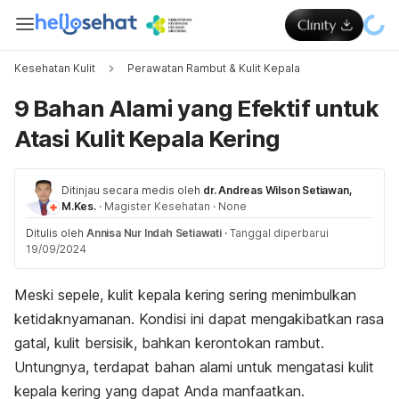
Kesehatan Kulit
Perawatan Rambut & Kulit Kepala
9 Bahan Alami yang Efektif untuk
Atasi Kulit Kepala Kering
Ditinjau secara medis oleh
dr. Andreas Wilson Setiawan,
M.Kes.
·
Magister Kesehatan
·
None
Ditulis oleh
Annisa Nur Indah Setiawati
·
Tanggal diperbarui
19/09/2024
Meski sepele, kulit kepala kering sering menimbulkan
ketidaknyamanan. Kondisi ini dapat mengakibatkan rasa
gatal, kulit bersisik, bahkan kerontokan rambut.
Untungnya, terdapat bahan alami untuk mengatasi kulit
kepala kering yang dapat Anda manfaatkan.