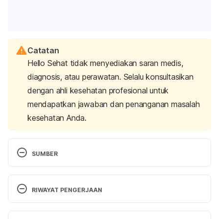
Catatan
Hello Sehat tidak menyediakan saran medis,
diagnosis, atau perawatan. Selalu konsultasikan
dengan ahli kesehatan profesional untuk
mendapatkan jawaban dan penanganan masalah
kesehatan Anda.
SUMBER
Cleveland Clinic. (2024). How Jojoba Oil Benefits 
Your Hair and Skin. Retrieved 17 September 2024, 
RIWAYAT PENGERJAAN
from https://health.clevelandclinic.org/jojoba-oil-
benefits 
Versi Terbaru