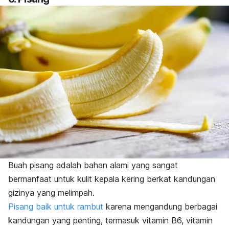
Buah pisang adalah bahan alami yang sangat
bermanfaat untuk kulit kepala kering berkat kandungan
gizinya yang melimpah.
Pisang baik untuk rambut
karena mengandung berbagai
kandungan yang penting, termasuk vitamin B6, vitamin