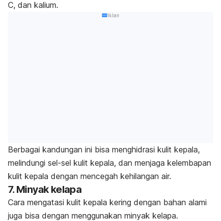
C, dan kalium.
Iklan
Berbagai kandungan ini bisa menghidrasi kulit kepala,
melindungi sel-sel kulit kepala, dan menjaga kelembapan
kulit kepala dengan mencegah kehilangan air.
7. Minyak kelapa
Cara mengatasi kulit kepala kering dengan bahan alami
juga bisa dengan menggunakan minyak kelapa.