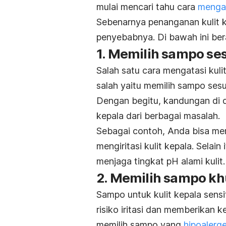
mulai mencari tahu cara
mengat
Sebenarnya penanganan kulit k
penyebabnya. Di bawah ini be
1. Memilih sampo se
Salah satu cara mengatasi kuli
salah yaitu memilih sampo sesu
Dengan begitu, kandungan di d
kepala dari berbagai masalah.
Sebagai contoh, Anda bisa me
mengiritasi kulit kepala. Selai
menjaga tingkat pH alami kulit.
2. Memilih
sampo khu
Sampo untuk kulit kepala sensit
risiko iritasi dan memberikan 
memilih sampo yang
hipoalerg