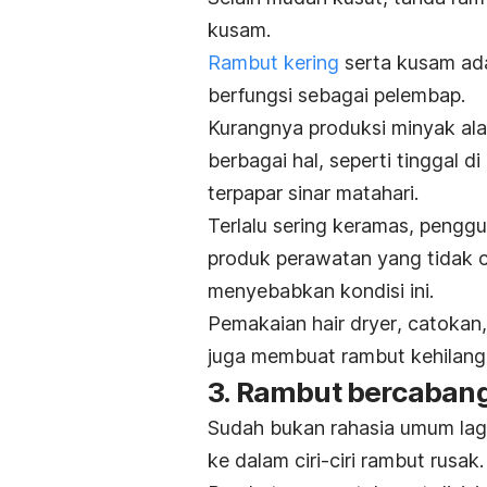
kusam.
Rambut kering
serta kusam ada
berfungsi sebagai pelembap.
Kurangnya produksi minyak al
berbagai hal, seperti t
inggal d
terpapar sinar matahari.
Terlalu sering keramas, p
engg
produk perawatan yang tidak 
menyebabkan kondisi ini.
Pemakaian
hair dryer
, catokan
juga membuat rambut kehilang
3. Rambut bercaban
Sudah bukan rahasia umum lagi
ke dalam ciri-ciri rambut rusak.