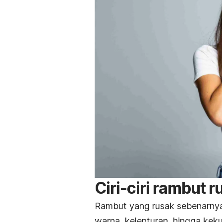
Ciri-ciri rambut r
Rambut yang rusak sebenarnya d
warna, kelenturan, hingga kek